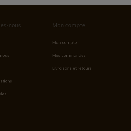
es-nous
Mon compte
Mon compte
nous
Mes commandes
Livraisons et retours
stions
ales