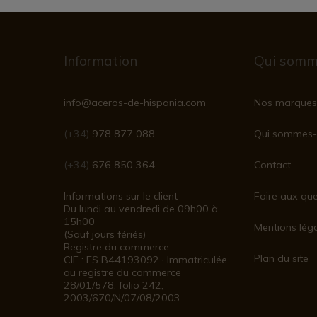
Information
Qui somm
info@aceros-de-hispania.com
Nos marques
(+34)
978 877 088
Qui sommes-
(+34)
676 850 364
Contact
Informations sur le client
Foire aux que
Du lundi au vendredi de 09h00 à
15h00
Mentions lég
(Sauf jours fériés)
Registre du commerce
Plan du site
CIF : ES B44193092 · Immatriculée
au registre du commerce
28/01/578, folio 242,
2003/670/N/07/08/2003