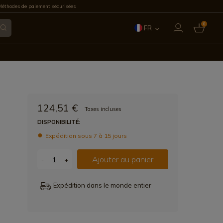
éthodes de paiement sécurisées
0
FR
ES
EN
IT
124,51 €
Taxes incluses
PT
DISPONIBILITÉ:
Expédition sous 7 à 15 jours
DE
Ajouter au panier
-
+
Expédition dans le monde entier