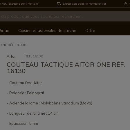
e 75€ (Espagne continentale)
Expédition dans le monde entier
M
Pique
Cuisine et ustensiles de cuisine
Offre
ONE RÉF. 16130
Aitor
REF: 16130
COUTEAU TACTIQUE AITOR ONE RÉF.
16130
- Couteau One Aitor
- Poignée : Felnograf
- Acier de la lame : Molybdène vanadium (MoVa)
- Longueur de la lame : 14 cm
- Epaisseur : 5mm