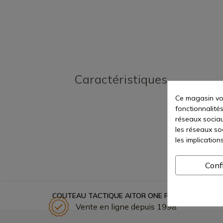
Caractéristiques
Ce magasin vou
fonctionnalités
réseaux sociaux
les réseaux so
les implication
Conf
COUTEAU TACTIQUE AITOR ONE RÉF. 16130
Vente en ligne depuis 1998