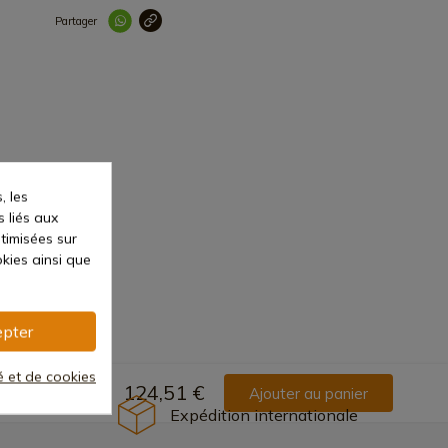
Partager
Lien copié correc
, les
s liés aux
ptimisées sur
kies ainsi que
pter
té et de cookies
124,51 €
Ajouter au panier
Expédition internationale