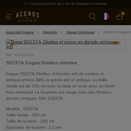
Livraison gratuite à partir de 75€ (Espagne continentale)
0
les de cuisine
Offre
Dernières nouvelles
Meilleures ventes
S0237A Dague G
Aceros de Hispania
Poignards
Dagues historiques
REF: AM-S0237A
S0237A Dague Gladius romaine
Dague S0237A Gladius, le bouton est de couleur or
antique et bois ABS, la garde est or antique. La taille
totale est de 29,5 cm avec la lame en acier avec un motif
faux damassé. Le fourreau est rouge avec des finitions
dorées antiques. Réf. S0237A
Modèle : S0237A
Taille totale : 29,5 cm
Taille de la lame : 16,5 cm
Épaisseur de la lame : 2,2 mm