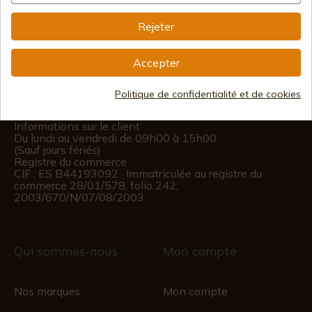
Rejeter
info@aceros-de-hispania.com
Accepter
(+34)
978 877 088
Politique de confidentialité et de cookies
(+34)
676 850 364
Informations sur le client
Du lundi au vendredi de 09h00 à 15h00
(Sauf jours fériés)
Registre du commerce
CIF : ES B44193092 · Immatriculée au registre du
commerce 28/01/578, folio 242,
2003/670/N/07/08/2003
Qui sommes-nous
Mon compte
Nos marques
Mon compte