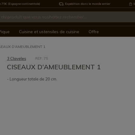
e 75€ (Espagne continentale)
Expédition dans le monde entier
M
Pique
Cuisine et ustensiles de cuisine
Offre
SEAUX D’AMEUBLEMENT 1
3 Claveles
REF: 75
CISEAUX D’AMEUBLEMENT 1
- Longueur totale de 20 cm.