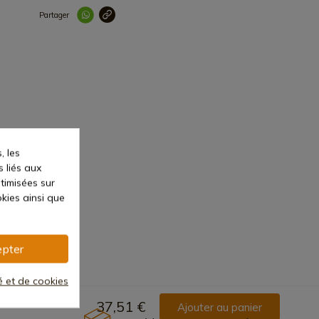
Partager
Lien copié correc
, les
s liés aux
ptimisées sur
kies ainsi que
pter
té et de cookies
37,51 €
Ajouter au panier