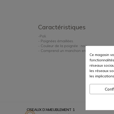
Caractéristiques
-Poli.
- Poignées émaillées.
- Couleur de la poignée : noir.
- Comprend un manchon en plastique.
Ce magasin vou
fonctionnalités
réseaux sociaux
les réseaux so
les implication
Conf
CISEAUX D’AMEUBLEMENT 1