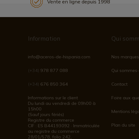
Vente en ligne depuis 1998
Information
Qui somm
info@aceros-de-hispania.com
Nos marques
(+34)
978 877 088
Qui sommes-
(+34)
676 850 364
Contact
Informations sur le client
Foire aux que
Du lundi au vendredi de 09h00 à
15h00
Mentions lég
(Sauf jours fériés)
Registre du commerce
Plan du site
CIF : ES B44193092 · Immatriculée
au registre du commerce
28/01/578, folio 242,