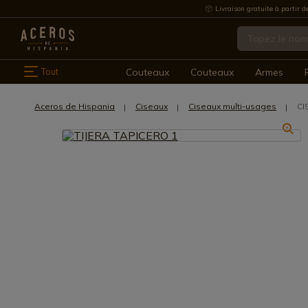
Livraison gratuite à partir d
Tout
Couteaux
Couteaux
Armes
Aceros de Hispania
Ciseaux
Ciseaux multi-usages
CI