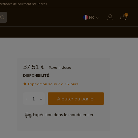
éthodes de paiement sécurisées
0
FR
ES
EN
IT
37,51 €
Taxes incluses
PT
DISPONIBILITÉ:
Expédition sous 7 à 15 jours
DE
Ajouter au panier
-
+
Expédition dans le monde entier