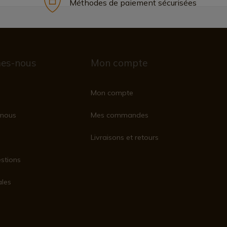
Méthodes de paiement sécurisées
es-nous
Mon compte
Mon compte
nous
Mes commandes
Livraisons et retours
stions
ales