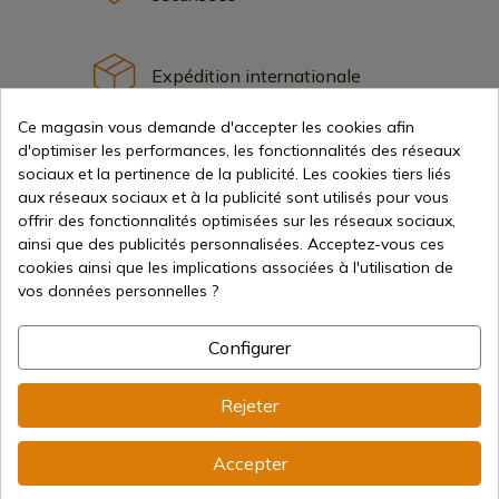
Expédition internationale
Ce magasin vous demande d'accepter les cookies afin
d'optimiser les performances, les fonctionnalités des réseaux
sociaux et la pertinence de la publicité. Les cookies tiers liés
aux réseaux sociaux et à la publicité sont utilisés pour vous
offrir des fonctionnalités optimisées sur les réseaux sociaux,
Information
ainsi que des publicités personnalisées. Acceptez-vous ces
cookies ainsi que les implications associées à l'utilisation de
info@aceros-de-hispania.com
vos données personnelles ?
(+34)
978 877 088
Configurer
(+34)
676 850 364
Rejeter
Informations sur le client
Du lundi au vendredi de 09h00 à 15h00
Accepter
(Sauf jours fériés)
Registre du commerce