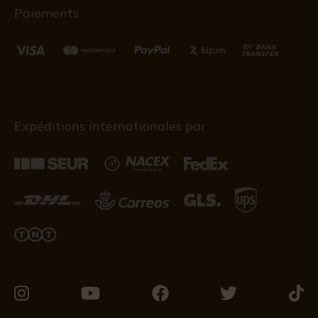
Paiements
Expéditions internationales par
Visitez-
Visitez-
Visitez-
Visitez-
Visit