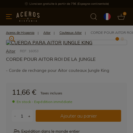
Livraison gratuite à partir de 75€ (Espagne continentale)
0
les de cuisine
Offre
Dernières nouvelles
Meilleures ventes
CORDE POUR AITOR ROI
Aceros de Hispania
Aitor
Couteaux Aitor
Aitor
REF: 16053
CORDE POUR AITOR ROI DE LA JUNGLE
- Corde de rechange pour Aitor couteaux Jungle King
11,66 €
Taxes incluses
En stock - Expédition immédiate
Ajouter au panier
-
+
Expédition dans le monde entier