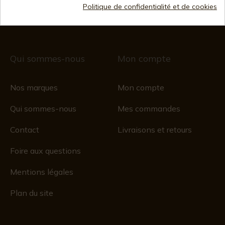
CIF : ES B44193092 · Immatriculée au registre du
Politique de confidentialité et de cookies
commerce 28/01/578, folio 242,
2003/670/N/07/08/2003
Qui sommes-nous
Mon compte
Nos marques
Mon compte
Qui sommes-nous
Mes commandes
Contact
Livraisons et retours
Foire aux questions
Mentions légales
Plan du site