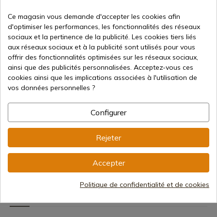
Ce magasin vous demande d'accepter les cookies afin
d'optimiser les performances, les fonctionnalités des réseaux
sociaux et la pertinence de la publicité. Les cookies tiers liés
aux réseaux sociaux et à la publicité sont utilisés pour vous
offrir des fonctionnalités optimisées sur les réseaux sociaux,
ainsi que des publicités personnalisées. Acceptez-vous ces
Voir le produit
Voir le produit
Voi
cookies ainsi que les implications associées à l'utilisation de
vos données personnelles ?
REF: NA120
REF: NC120
REF: NF12
Joker
Joker
Joker
COUTEAU D’ÉPAULE
COUTEAU D’ÉPAULE
COUTEAU
Configurer
AVEC MANCHE EN CORNE
AVEC MANCHETTE EN
AVEC MA
DE TAUREAU ET LAME DE
BOIS DE CERF ET LAME
BUFFLE 
8 CM.
DE 8 CM. AVEC ÉTUI
INCRUST
Rejeter
MOSAÏQU
Expédition sous 7 à 15
Expédition sous 7 à 15
jours
jours
Expédit
Accepter
jours
74,52 €
85,11 €
93,12 €
Politique de confidentialité et de cookies