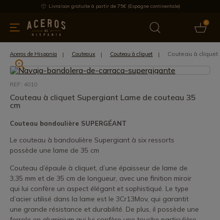
Livraison gratuite à partir de 75€ (Espagne continentale)
0
les de cuisine
Offre
Dernières nouvelles
Meilleures ventes
Couteau à clique
Aceros de Hispania
Couteaux
Couteau à cliquet
REF: 4010
Couteau à cliquet Supergiant Lame de couteau 35
cm
Couteau bandoulière SUPERGÉANT
Le couteau à bandoulière Supergiant à six ressorts
possède une lame de 35 cm
Couteau d’épaule à cliquet, d’une épaisseur de lame de
3,35 mm et de 35 cm de longueur, avec une finition miroir
qui lui confère un aspect élégant et sophistiqué. Le type
d’acier utilisé dans la lame est le 3Cr13Mov, qui garantit
une grande résistance et durabilité. De plus, il possède une
ferrole en aluminium qui lui confère une touche particulière.