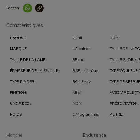
Partager
Lien copié correcteme
Caractéristiques
PRODUIT:
Canif
NOM:
MARQUE:
L’Albainox
TAILLE DE LA PO
TAILLE DE LA LAME :
35 cm
TAILLE GLOBALE
ÉPAISSEUR DE LA FEUILLE :
3,35 millimètre
TYPE/COULEUR D
TYPE D’ACIER :
3Cr13Mov
TYPE DE SERRUR
FINITION:
Miroir
AVEC VIROLE (TY
UNE PIÈCE :
NON
PRÉSENTATION:
POIDS:
1745 grammes
AUTRE:
Manche
Endurance