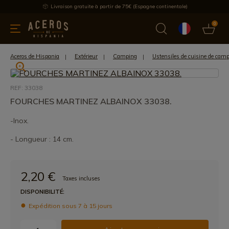
Livraison gratuite à partir de 75€ (Espagne continentale)
0
les de cuisine
Offre
Dernières nouvelles
Meilleures ventes
Aceros de Hispania
Extérieur
Camping
Ustensiles de cuisine de cam
REF: 33038
FOURCHES MARTINEZ ALBAINOX 33038.
-Inox.
- Longueur : 14 cm.
2,20 €
Taxes incluses
DISPONIBILITÉ:
Expédition sous 7 à 15 jours