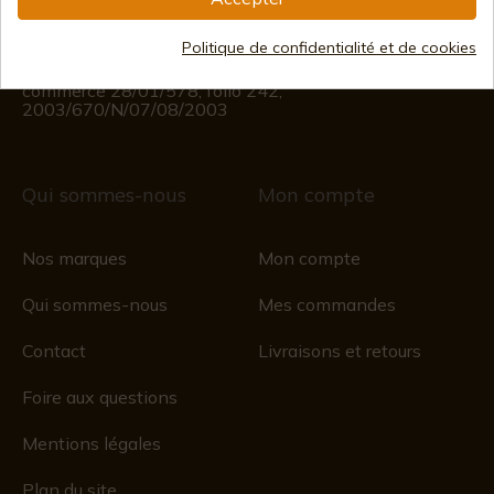
Du lundi au vendredi de 09h00 à 15h00
(Sauf jours fériés)
Politique de confidentialité et de cookies
Registre du commerce
CIF : ES B44193092 · Immatriculée au registre du
commerce 28/01/578, folio 242,
2003/670/N/07/08/2003
Qui sommes-nous
Mon compte
Nos marques
Mon compte
Qui sommes-nous
Mes commandes
Contact
Livraisons et retours
Foire aux questions
Mentions légales
Plan du site