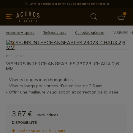
Livraison gratuite à partir de 75€ (Espagne continentale)
0
les de cuisine
Offre
Dernières nouvelles
Meilleures ventes
VISEURS I
Aceros de Hispania
Téléspectateurs
Curiosités spéciales
REF: 23023
VISEURS INTERCHANGEABLES 23023. CHAUX 2,6
MM
- Viseurs rouges interchangeables
- Viseurs longs pour armes d’un calibre de 2,6 mm
- Offrir une meilleure visualisation et correction de la visée
3,87 €
Taxes incluses
DISPONIBILITÉ:
Expédition sous 7 à 15 jours