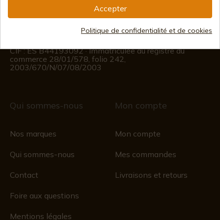
Accepter
Informations sur le client
Du lundi au vendredi de 09h00 à 15h00
Politique de confidentialité et de cookies
(Sauf jours fériés)
Registre du commerce
CIF : ES B44193092 · Immatriculée au registre du
commerce 28/01/578, folio 242,
2003/670/N/07/08/2003
Qui sommes-nous
Mon compte
Nos marques
Mon compte
Qui sommes-nous
Mes commandes
Contact
Livraisons et retours
Foire aux questions
Mentions légales