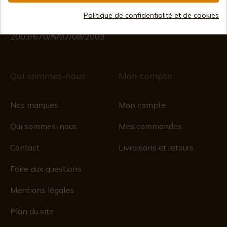
(Sauf jours fériés)
Registre du commerce
Politique de confidentialité et de cookies
CIF : ES B44193092 · Immatriculée au registre du
commerce 28/01/578, folio 242,
2003/670/N/07/08/2003
Qui sommes-nous
Mon compte
Nos marques
Mon compte
Qui sommes-nous
Mes commandes
Contact
Livraisons et retours
Foire aux questions
Mentions légales
Plan du site