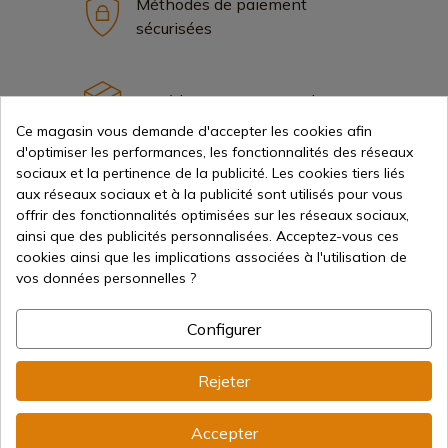
Méthodes de paiement
sécurisées
Expédition internationale
Ce magasin vous demande d'accepter les cookies afin
d'optimiser les performances, les fonctionnalités des réseaux
sociaux et la pertinence de la publicité. Les cookies tiers liés
aux réseaux sociaux et à la publicité sont utilisés pour vous
offrir des fonctionnalités optimisées sur les réseaux sociaux,
Information
ainsi que des publicités personnalisées. Acceptez-vous ces
cookies ainsi que les implications associées à l'utilisation de
vos données personnelles ?
info@aceros-de-hispania.com
Configurer
(+34)
978 877 088
(+34)
676 850 364
Rejeter
Informations sur le client
Accepter
Du lundi au vendredi de 09h00 à 15h00