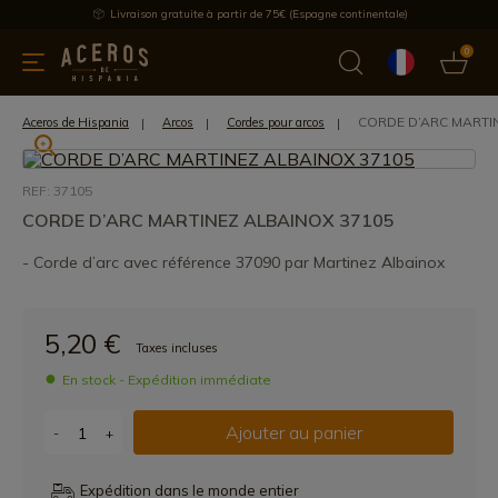
Livraison gratuite à partir de 75€ (Espagne continentale)
0
les de cuisine
Offre
Dernières nouvelles
Meilleures ventes
CORDE D’ARC MARTI
Aceros de Hispania
Arcos
Cordes pour arcos
REF: 37105
CORDE D’ARC MARTINEZ ALBAINOX 37105
- Corde d’arc avec référence 37090 par Martinez Albainox
5,20 €
Taxes incluses
En stock - Expédition immédiate
Ajouter au panier
-
+
Expédition dans le monde entier