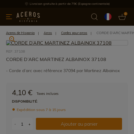
Livraison gratuite à partir de 75€ (Espagne continentale)
0
les de cuisine
Offre
Dernières nouvelles
Meilleures ventes
CORDE D’ARC MARTI
Aceros de Hispania
Arcos
Cordes pour arcos
REF: 37108
CORDE D’ARC MARTINEZ ALBAINOX 37108
- Corde d’arc avec référence 37094 par Martinez Albainox
4,10 €
Taxes incluses
DISPONIBILITÉ:
Expédition sous 7 à 15 jours
Ajouter au panier
-
+