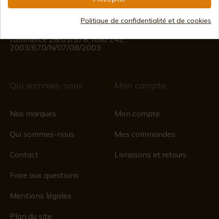
Du lundi au vendredi de 09h00 à 15h00
(Sauf jours fériés)
Politique de confidentialité et de cookies
Registre du commerce
CIF : ES B44193092 · Immatriculée au registre du
commerce 28/01/578, folio 242,
2003/670/N/07/08/2003
Qui sommes-nous
Mon compte
Nos marques
Mon compte
Qui sommes-nous
Mes commandes
Contact
Livraisons et retours
Foire aux questions
Mentions légales
Plan du site