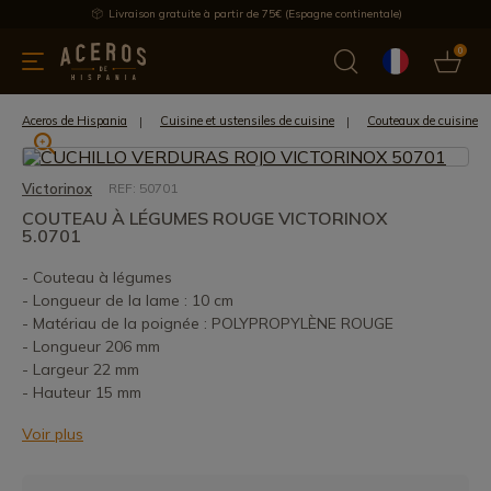
Livraison gratuite à partir de 75€ (Espagne continentale)
0
les de cuisine
Offre
Dernières nouvelles
Meilleures ventes
Aceros de Hispania
Cuisine et ustensiles de cuisine
Couteaux de cuisine
Victorinox
REF: 50701
COUTEAU À LÉGUMES ROUGE VICTORINOX
5.0701
- Couteau à légumes
- Longueur de la lame : 10 cm
- Matériau de la poignée : POLYPROPYLÈNE ROUGE
- Longueur 206 mm
- Largeur 22 mm
- Hauteur 15 mm
Voir plus