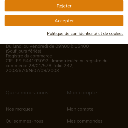
info@aceros-de-hispania.com
Rejeter
(+34)
978 877 088
Accepter
(+34)
676 850 364
Politique de confidentialité et de cookies
Informations sur le client
Du lundi au vendredi de 09h00 à 15h00
(Sauf jours fériés)
Registre du commerce
CIF : ES B44193092 · Immatriculée au registre du
commerce 28/01/578, folio 242,
2003/670/N/07/08/2003
Qui sommes-nous
Mon compte
Nos marques
Mon compte
Qui sommes-nous
Mes commandes