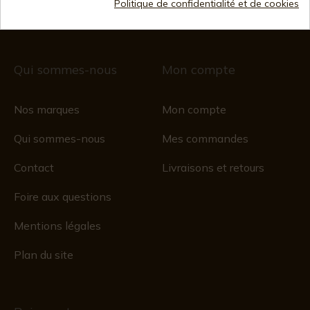
commerce 28/01/578, folio 242,
Politique de confidentialité et de cookies
2003/670/N/07/08/2003
Qui sommes-nous
Mon compte
Nos marques
Mon compte
Qui sommes-nous
Mes commandes
Contact
Livraisons et retours
Foire aux questions
Mentions légales
Plan du site