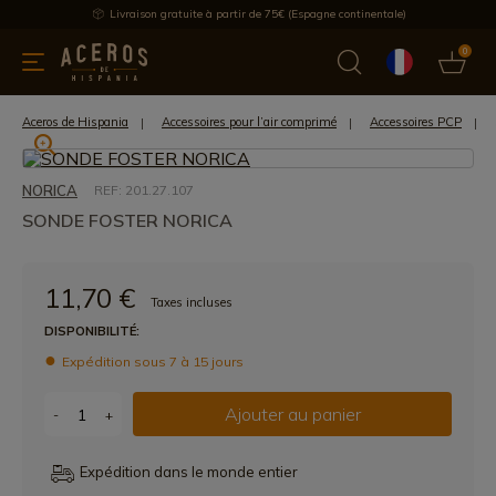
Livraison gratuite à partir de 75€ (Espagne continentale)
0
les de cuisine
Offre
Dernières nouvelles
Meilleures ventes
Aceros de Hispania
Accessoires pour l’air comprimé
Accessoires PCP
NORICA
REF: 201.27.107
SONDE FOSTER NORICA
11,70 €
Taxes incluses
DISPONIBILITÉ:
Expédition sous 7 à 15 jours
Ajouter au panier
-
+
Expédition dans le monde entier