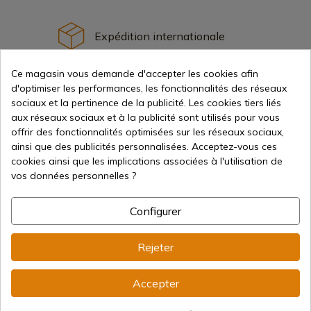
Expédition internationale
Ce magasin vous demande d'accepter les cookies afin
d'optimiser les performances, les fonctionnalités des réseaux
sociaux et la pertinence de la publicité. Les cookies tiers liés
aux réseaux sociaux et à la publicité sont utilisés pour vous
Information
offrir des fonctionnalités optimisées sur les réseaux sociaux,
ainsi que des publicités personnalisées. Acceptez-vous ces
cookies ainsi que les implications associées à l'utilisation de
info@aceros-de-hispania.com
vos données personnelles ?
(+34)
978 877 088
Configurer
(+34)
676 850 364
Rejeter
Informations sur le client
Du lundi au vendredi de 09h00 à 15h00
(Sauf jours fériés)
Accepter
Registre du commerce
CIF : ES B44193092 · Immatriculée au registre du