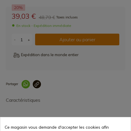
20%
39,03 €
48,79 €
Taxes incluses
En stock - Expédition immédiate
Ajouter au panier
-
+
Expédition dans le monde entier
Partager
Lien copié correcteme
Caractéristiques
Ce magasin vous demande d'accepter les cookies afin