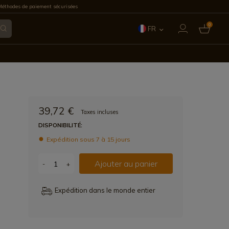
éthodes de paiement sécurisées
0
FR
ES
EN
IT
39,72 €
Taxes incluses
PT
DISPONIBILITÉ:
Expédition sous 7 à 15 jours
DE
Ajouter au panier
-
+
Expédition dans le monde entier