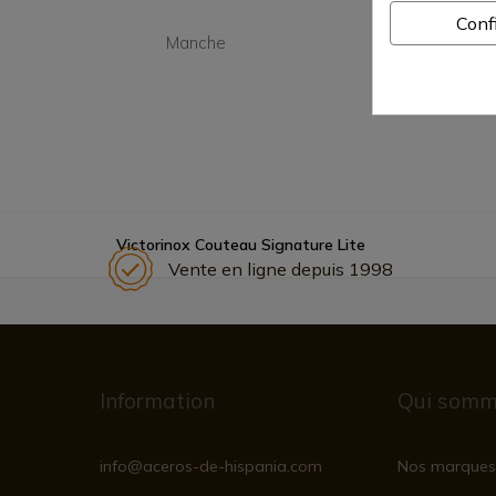
Conf
Manche
Synt
Victorinox Couteau Signature Lite
Vente en ligne depuis 1998
Information
Qui somm
info@aceros-de-hispania.com
Nos marques