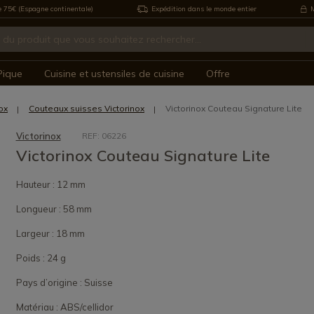
e 75€ (Espagne continentale)
Expédition dans le monde entier
M
Pique
Cuisine et ustensiles de cuisine
Offre
ox
Couteaux suisses Victorinox
Victorinox Couteau Signature Lite
Victorinox
REF: 06226
Victorinox Couteau Signature Lite
Hauteur : 12 mm
Longueur : 58 mm
Largeur : 18 mm
Poids : 24 g
Pays d’origine : Suisse
Matériau : ABS/cellidor