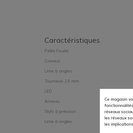
Caractéristiques
Petite Feuille
Ciseaux
Lime à ongles
Tournevis 2,5 mm
LED
Ce magasin vou
Anneau
fonctionnalités
Stylo à pression
réseaux sociaux
les réseaux so
Lime à ongles
les implication