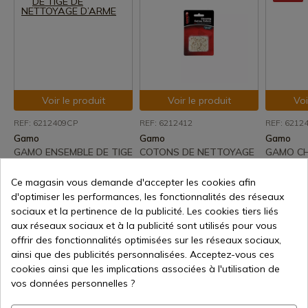
Voir le produit
Voir le produit
Voi
REF: 6212409CP
REF: 6212412
REF: 6212
Gamo
Gamo
Gamo
GAMO ENSEMBLE DE TIGE
COTONS DE NETTOYAGE
GAMO CH
DE NETTOYAGE D’ARME
GAMO CAL. 4,5 MM
NETTOY
CARABIN
Ce magasin vous demande d'accepter les cookies afin
Expédition sous 7 à 15
En stock - Expédition
COMPRIM
jours
immédiate
d'optimiser les performances, les fonctionnalités des réseaux
À AIR C
sociaux et la pertinence de la publicité. Les cookies tiers liés
11,50 €
7,30 €
En stoc
aux réseaux sociaux et à la publicité sont utilisés pour vous
immédiat
offrir des fonctionnalités optimisées sur les réseaux sociaux,
ainsi que des publicités personnalisées. Acceptez-vous ces
6,
6,01 €
cookies ainsi que les implications associées à l'utilisation de
vos données personnelles ?