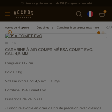
Livraison gratuite à partir de 75€ (Espagne continentale)
0
les de cuisine
Offre
Dernières nouvelles
Meilleures ventes
CAR
Aceros de Hispania
Carabines
Carabines à puissance maximale
REF: 160
CARABINE À AIR COMPRIMÉ BSA COMET EVO.
CAL. 4,5 MM
Longueur 112 cm
Poids 3 kg
Vitesse initiale cal 4,5 mm 305 m/s
Carabine BSA Comet Evo.
Puissance de 24 joules
· Canon relevable en acier de haute précision avec alésage