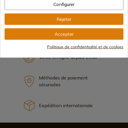
Configurer
Rejeter
Accepter
Politique de confidentialité et de cookies
128,70 €
Ajouter au panier
Vente en ligne depuis 1998
Méthodes de paiement
sécurisées
Expédition internationale