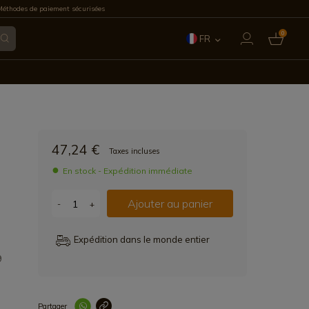
éthodes de paiement sécurisées
0
FR
ES
EN
IT
47,24 €
Taxes incluses
PT
En stock - Expédition immédiate
DE
Ajouter au panier
-
+
Expédition dans le monde entier
9
Partager
Lien copié correc