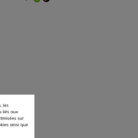
, les
s liés aux
ptimisées sur
kies ainsi que