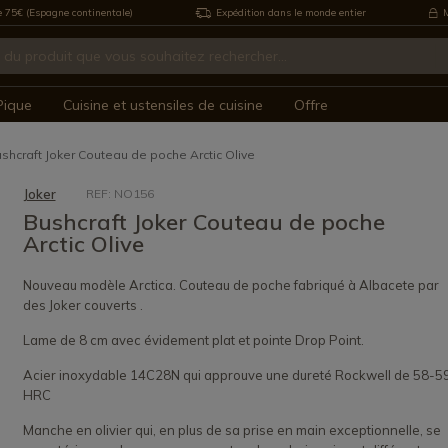
e 75€ (Espagne continentale)
Expédition dans le monde entier
M
Pique
Cuisine et ustensiles de cuisine
Offre
shcraft Joker Couteau de poche Arctic Olive
Joker
REF: NO156
Bushcraft Joker Couteau de poche
Arctic Olive
Nouveau modèle Arctica. Couteau de poche fabriqué à Albacete par
des Joker couverts .
Lame de 8 cm avec évidement plat et pointe Drop Point.
Acier inoxydable 14C28N qui approuve une dureté Rockwell de 58-5
HRC
Manche en olivier qui, en plus de sa prise en main exceptionnelle, se