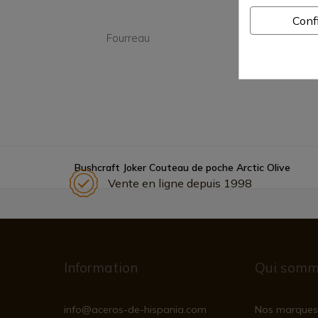
Conf
Fourreau
Non
Bushcraft Joker Couteau de poche Arctic Olive
Vente en ligne depuis 1998
Information
Qui somm
info@aceros-de-hispania.com
Nos marques