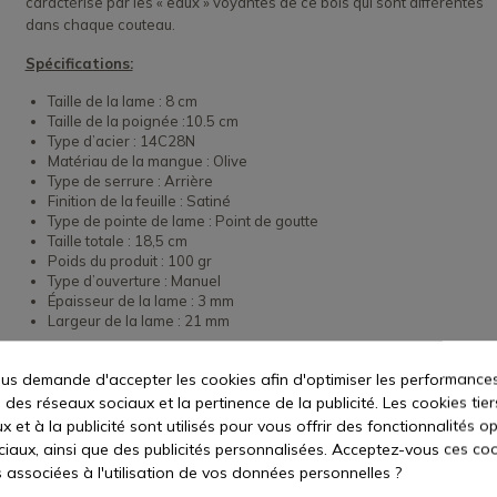
caractérise par les « eaux » voyantes de ce bois qui sont différentes
dans chaque couteau.
Spécifications:
Taille de la lame : 8 cm
Taille de la poignée :10.5 cm
Type d’acier : 14C28N
Matériau de la mangue : Olive
Type de serrure : Arrière
Finition de la feuille : Satiné
Type de pointe de lame : Point de goutte
Taille totale : 18,5 cm
Poids du produit : 100 gr
Type d’ouverture : Manuel
Épaisseur de la lame : 3 mm
Largeur de la lame : 21 mm
Voir plus
s demande d'accepter les cookies afin d'optimiser les performances
 des réseaux sociaux et la pertinence de la publicité. Les cookies tier
 et à la publicité sont utilisés pour vous offrir des fonctionnalités o
ciaux, ainsi que des publicités personnalisées. Acceptez-vous ces coo
s associées à l'utilisation de vos données personnelles ?