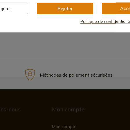
igurer
Rejeter
Acce
Manche
Politique de confidentiali
Méthodes de paiement sécurisées
es-nous
Mon compte
Mon compte