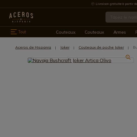
Livraison gratuite à partir d
Tout
Couteaux
Couteaux
Armes
Aceros de Hispania
Joker
Couteaux de poche Joker
Bu