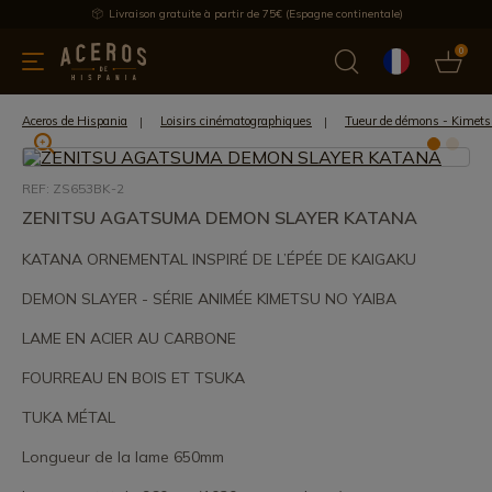
Livraison gratuite à partir de 75€ (Espagne continentale)
0
les de cuisine
Offre
Dernières nouvelles
Meilleures ventes
Aceros de Hispania
Loisirs cinématographiques
Tueur de démons - Kimets
REF: ZS653BK-2
ZENITSU AGATSUMA DEMON SLAYER KATANA
KATANA ORNEMENTAL INSPIRÉ DE L’ÉPÉE DE KAIGAKU
DEMON SLAYER - SÉRIE ANIMÉE KIMETSU NO YAIBA
LAME EN ACIER AU CARBONE
FOURREAU EN BOIS ET TSUKA
TUKA MÉTAL
Longueur de la lame 650mm