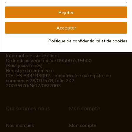
Information
Rejeter
info@aceros-de-hispania.com
Accepter
(+34)
978 877 088
Politique de confidentialité et de cookies
(+34)
676 850 364
Informations sur le client
Du lundi au vendredi de 09h00 à 15h00
(Sauf jours fériés)
Registre du commerce
CIF : ES B44193092 · Immatriculée au registre du
commerce 28/01/578, folio 242,
2003/670/N/07/08/2003
Qui sommes-nous
Mon compte
Nos marques
Mon compte