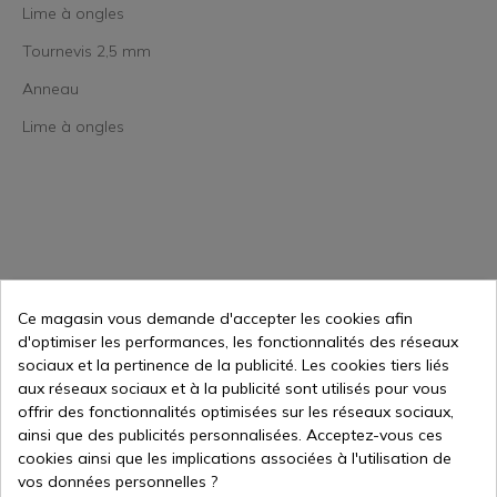
Lime à ongles
Tournevis 2,5 mm
Anneau
Lime à ongles
45,83 €
Ajouter au panier
Ce magasin vous demande d'accepter les cookies afin
d'optimiser les performances, les fonctionnalités des réseaux
Vente en ligne depuis 1998
sociaux et la pertinence de la publicité. Les cookies tiers liés
aux réseaux sociaux et à la publicité sont utilisés pour vous
offrir des fonctionnalités optimisées sur les réseaux sociaux,
Méthodes de paiement
ainsi que des publicités personnalisées. Acceptez-vous ces
sécurisées
cookies ainsi que les implications associées à l'utilisation de
vos données personnelles ?