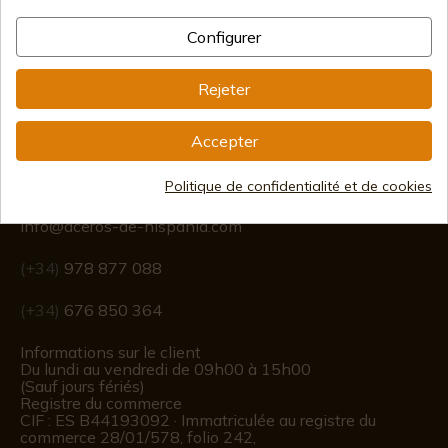
Expédition internationale
Configurer
Rejeter
Accepter
Information
Politique de confidentialité et de cookies
info@aceros-de-hispania.com
(+34)
978 877 088
(+34)
676 850 364
Informations sur le client
Du lundi au vendredi de 09h00 à 15h00
(Sauf jours fériés)
Registre du commerce
CIF : ES B44193092 · Immatriculée au registre du
commerce 28/01/578, folio 242,