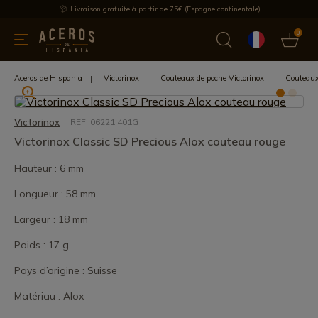
Livraison gratuite à partir de 75€ (Espagne continentale)
0
les de cuisine
Offre
Dernières nouvelles
Meilleures ventes
Aceros de Hispania
Victorinox
Couteaux de poche Victorinox
Couteaux
Victorinox
REF: 06221.401G
Victorinox Classic SD Precious Alox couteau rouge
Hauteur : 6 mm
Longueur : 58 mm
Largeur : 18 mm
Poids : 17 g
Pays d’origine : Suisse
Matériau : Alox