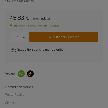
EAN: 7611160206879
45,83 €
Taxes incluses
En stock - Expédition immédiate
Ajouter au panier
-
+
Expédition dans le monde entier
Partager
Lien copié correcteme
Caractéristiques
Petite Feuille
Ciseaux