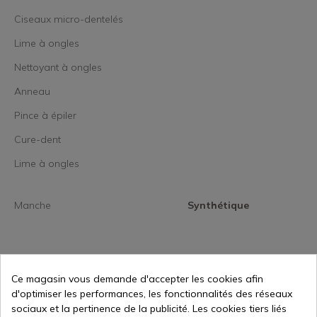
Ciseaux micro-dentelés
Lime à ongles
Nettoyant à ongles
Anneau
Pince à épiler
Cure-dent
Lime à ongles
Manche
Synthétique
Ce magasin vous demande d'accepter les cookies afin
d'optimiser les performances, les fonctionnalités des réseaux
31,58 €
Ajouter au panier
sociaux et la pertinence de la publicité. Les cookies tiers liés