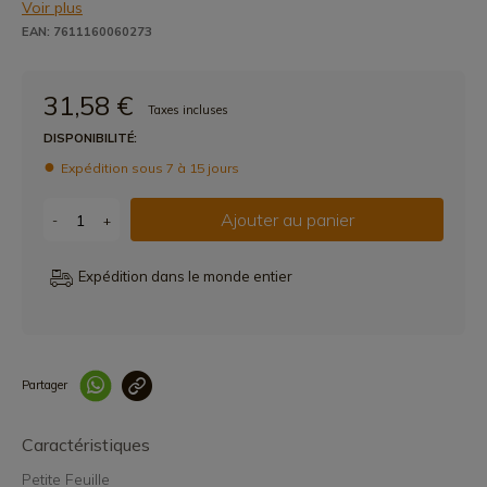
Voir plus
EAN: 7611160060273
31,58 €
Taxes incluses
DISPONIBILITÉ:
Expédition sous 7 à 15 jours
Ajouter au panier
-
+
Expédition dans le monde entier
Partager
Lien copié correcteme
Caractéristiques
Petite Feuille