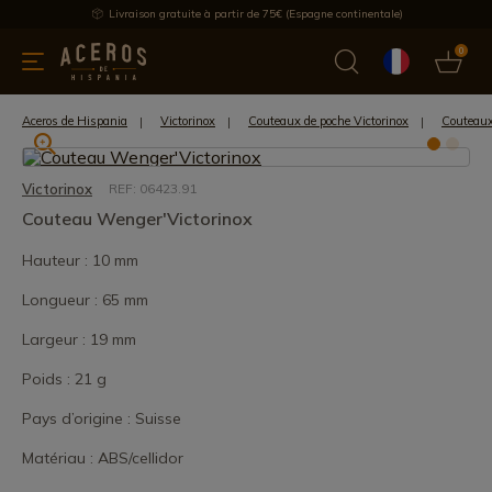
Livraison gratuite à partir de 75€ (Espagne continentale)
0
les de cuisine
Offre
Dernières nouvelles
Meilleures ventes
Aceros de Hispania
Victorinox
Couteaux de poche Victorinox
Couteaux
Victorinox
REF: 06423.91
Couteau Wenger'Victorinox
Hauteur : 10 mm
Longueur : 65 mm
Largeur : 19 mm
Poids : 21 g
Pays d’origine : Suisse
Matériau : ABS/cellidor