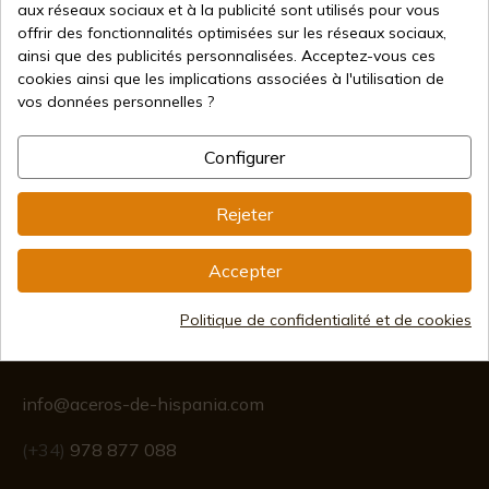
aux réseaux sociaux et à la publicité sont utilisés pour vous
Vente en ligne depuis 1998
offrir des fonctionnalités optimisées sur les réseaux sociaux,
ainsi que des publicités personnalisées. Acceptez-vous ces
cookies ainsi que les implications associées à l'utilisation de
Méthodes de paiement
vos données personnelles ?
sécurisées
Configurer
Expédition internationale
Rejeter
Accepter
Politique de confidentialité et de cookies
Information
info@aceros-de-hispania.com
(+34)
978 877 088