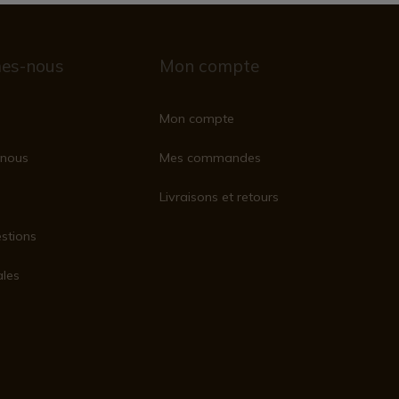
es-nous
Mon compte
Mon compte
nous
Mes commandes
Livraisons et retours
stions
ales