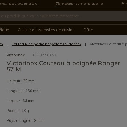
e 75€ (Espagne continentale)
Expédition dans le monde entier
M
Pique
Cuisine et ustensiles de cuisine
Offre
ox
Couteaux de poche polyvalents Victorinox
Victorinox Couteau à
Victorinox
REF: 09583.MC
Victorinox Couteau à poignée Ranger
57 M
Hauteur : 25 mm
Longueur : 130 mm
Largeur : 33 mm
Poids : 196 g
Pays d’origine : Suisse