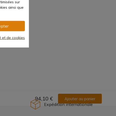
ptimisées sur
kies ainsi que
pter
té et de cookies
94,10 €
Ajouter au panier
Expédition internationale