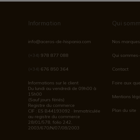
Information
Qui somm
info@aceros-de-hispania.com
Nos marques
(+34)
978 877 088
Qui sommes-
(+34)
676 850 364
Contact
Informations sur le client
Foire aux que
Du lundi au vendredi de 09h00 à
15h00
Mentions lég
(Sauf jours fériés)
Registre du commerce
Plan du site
CIF : ES B44193092 · Immatriculée
au registre du commerce
28/01/578, folio 242,
2003/670/N/07/08/2003