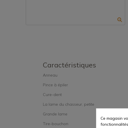
Caractéristiques
Anneau
Pince à épiler
Cure-dent
La lame du chasseur, petite
Grande lame
Ce magasin vou
Tire-bouchon
fonctionnalités