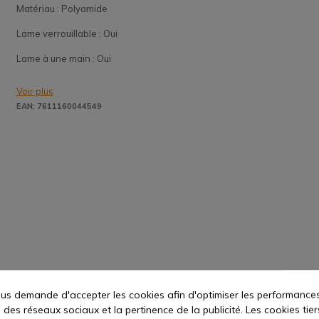
Matériau : Polyamide
Lame verrouillable : Oui
Lame à une main : Oui
Voir plus
EAN: 7611160044549
s demande d'accepter les cookies afin d'optimiser les performances
 des réseaux sociaux et la pertinence de la publicité. Les cookies tier