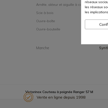
réseaux sociaux
Arnête, aléeur et aiguille à coudre
les réseaux so
les implication
Scie à bois
Ouvre-boîte
Conf
Ouvre-bouteille
Manche
Synt
Victorinox Couteau à poignée Ranger 57 M
Vente en ligne depuis 1998