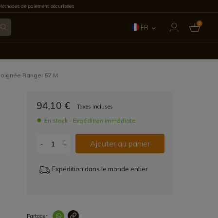
éthodes de paiement sécurisées
0
FR
ES
EN
 poignée Ranger 57 M
IT
94,10 €
Taxes incluses
PT
En stock - Expédition immédiate
DE
Ajouter au panier
-
+
Expédition dans le monde entier
Partager
Lien copié correc