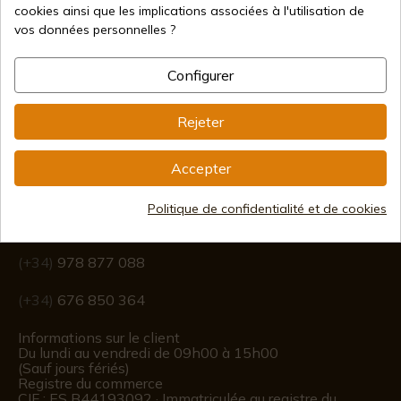
cookies ainsi que les implications associées à l'utilisation de
vos données personnelles ?
Expédition internationale
Configurer
Rejeter
Accepter
Information
Politique de confidentialité et de cookies
info@aceros-de-hispania.com
(+34)
978 877 088
(+34)
676 850 364
Informations sur le client
Du lundi au vendredi de 09h00 à 15h00
(Sauf jours fériés)
Registre du commerce
CIF : ES B44193092 · Immatriculée au registre du