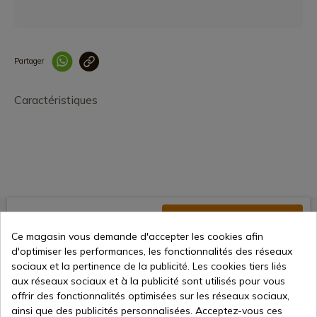
Partager
Lien copié correcteme
Caractéristiques
154,00 €
Ajouter au panier
Ce magasin vous demande d'accepter les cookies afin
Vente en ligne depuis 1998
d'optimiser les performances, les fonctionnalités des réseaux
sociaux et la pertinence de la publicité. Les cookies tiers liés
aux réseaux sociaux et à la publicité sont utilisés pour vous
Méthodes de paiement
offrir des fonctionnalités optimisées sur les réseaux sociaux,
sécurisées
ainsi que des publicités personnalisées. Acceptez-vous ces