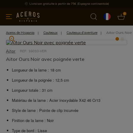
Livraison gratuite à partir de 75€ (Espagne continentale)
0
les de cuisine
Offre
Dernières nouvelles
Meilleures ventes
Aitor Ours Noir
Aceros de Hispania
Couteaux
Couteaux d’aventure
Aitor
REF: 16010-VER
Aitor Ours Noir avec poignée verte
Longueur de la lame : 18 cm
Longueur de la poignée : 12,5 cm
Longueur totale : 31 cm
Matériau de la lame : Acier inoxydable X42 46 Cr13
Style de lame : Pointe de clip incurvée
Finition de la lame : Noir
Type de bord : Lisse