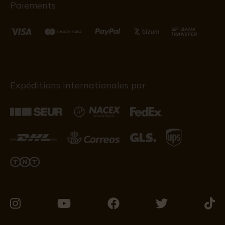
Paiements
Expéditions internationales par
Visitez-
Visitez-
Visitez-
Visitez-
Visit