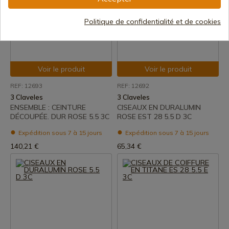
Politique de confidentialité et de cookies
Voir le produit
Voir le produit
REF: 12693
REF: 12692
3 Claveles
3 Claveles
ENSEMBLE : CEINTURE
CISEAUX EN DURALUMIN
DÉCOUPÉE. DUR ROSE 5.5 3C
ROSE EST 28 5.5 D 3C
Expédition sous 7 à 15 jours
Expédition sous 7 à 15 jours
140,21 €
65,34 €