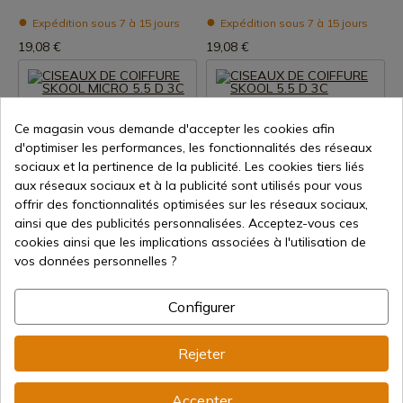
Expédition sous 7 à 15 jours
Expédition sous 7 à 15 jours
19,08 €
19,08 €
Ce magasin vous demande d'accepter les cookies afin
d'optimiser les performances, les fonctionnalités des réseaux
sociaux et la pertinence de la publicité. Les cookies tiers liés
aux réseaux sociaux et à la publicité sont utilisés pour vous
offrir des fonctionnalités optimisées sur les réseaux sociaux,
Voir le produit
Voir le produit
ainsi que des publicités personnalisées. Acceptez-vous ces
cookies ainsi que les implications associées à l'utilisation de
REF: 12756
REF: 12755
vos données personnelles ?
3 Claveles
3 Claveles
CISEAUX DE COIFFURE SKOOL
CISEAUX DE COIFFURE SKOOL
MICRO 5.5 D 3C
5.5 D 3C
Configurer
Expédition sous 7 à 15 jours
Expédition sous 7 à 15 jours
Rejeter
18,44 €
18,44 €
Accepter