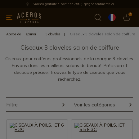
Livraison gratuite à partir de 75€ (Espagne continentale)
0
les de cuisine
Offre
Dernières nouvelles
Meilleures ventes
Ciseaux 3 claveles salon de coiffure
Aceros de Hispania
3 claveles
Ciseaux 3 claveles salon de coiffure
Ciseaux pour coiffeurs professionnels de la marque 3 claveles.
Favoris dans les meilleurs salons de beauté. Précision et
découpe précise. Trouvez le type de ciseaux que vous
recherchez.
Filtre
Voir les catégories