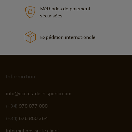
Méthodes de paiement
sécurisées
Expédition internationale
Information
info@aceros-de-hispania.com
(+34)
978 877 088
(+34)
676 850 364
Informations sur le client