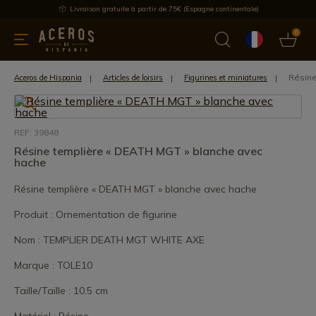
Livraison gratuite à partir de 75€ (Espagne continentale)
0
les de cuisine
Offre
Dernières nouvelles
Meilleures ventes
Résine
Aceros de Hispania
Articles de loisirs
Figurines et miniatures
REF: 39848
Résine templière « DEATH MGT » blanche avec
hache
Résine templière « DEATH MGT » blanche avec hache
Produit : Ornementation de figurine
Nom : TEMPLIER DEATH MGT WHITE AXE
Marque : TOLE10
Taille/Taille : 10.5 cm