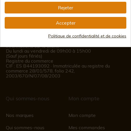
Rejeter
info@aceros-de-hispania.com
(+34)
978 877 088
Accepter
(+34)
676 850 364
Politique de confidentialité et de cookies
Informations sur le client
Du lundi au vendredi de 09h00 à 15h00
(Sauf jours fériés)
Registre du commerce
CIF : ES B44193092 · Immatriculée au registre du
commerce 28/01/578, folio 242,
2003/670/N/07/08/2003
Qui sommes-nous
Mon compte
Nos marques
Mon compte
Qui sommes-nous
Mes commandes