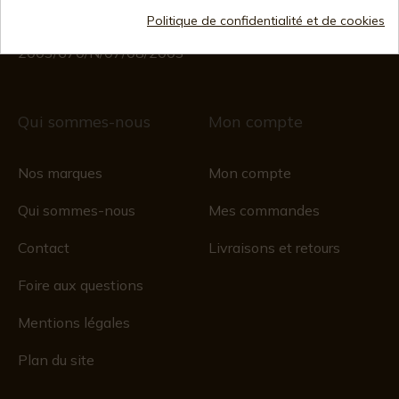
Registre du commerce
Politique de confidentialité et de cookies
CIF : ES B44193092 · Immatriculée au registre du
commerce 28/01/578, folio 242,
2003/670/N/07/08/2003
Qui sommes-nous
Mon compte
Nos marques
Mon compte
Qui sommes-nous
Mes commandes
Contact
Livraisons et retours
Foire aux questions
Mentions légales
Plan du site