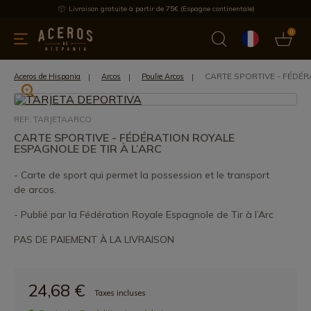
Livraison gratuite à partir de 75€ (Espagne continentale)
0
les de cuisine
Offre
Dernières nouvelles
Meilleures ventes
CARTE SPORTIVE - FÉDÉR
Aceros de Hispania
Arcos
Poulie Arcos
REF: TARJETAARCO
CARTE SPORTIVE - FÉDÉRATION ROYALE
ESPAGNOLE DE TIR À L’ARC
- Carte de sport qui permet la possession et le transport
de arcos.
- Publié par la Fédération Royale Espagnole de Tir à l’Arc
PAS DE PAIEMENT À LA LIVRAISON
24,68 €
Taxes incluses