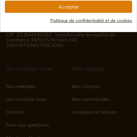
(+34)
676 850 364
Accepter
Informations sur le client
Du lundi au vendredi de 09h00 à 15h00
Politique de confidentialité et de cookies
(Sauf jours fériés)
Registre du commerce
CIF : ES B44193092 · Immatriculée au registre du
commerce 28/01/578, folio 242,
2003/670/N/07/08/2003
Qui sommes-nous
Mon compte
Nos marques
Mon compte
Qui sommes-nous
Mes commandes
Contact
Livraisons et retours
Foire aux questions