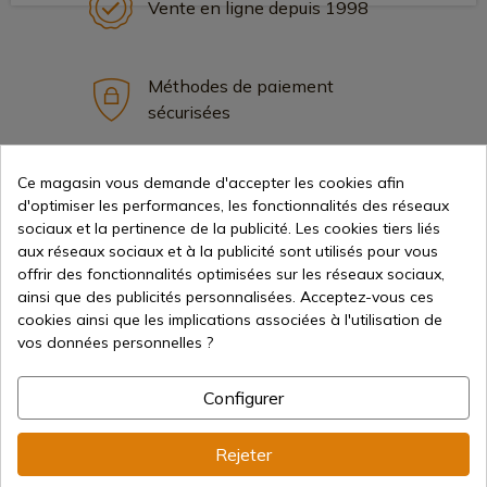
Vente en ligne depuis 1998
Méthodes de paiement
sécurisées
Ce magasin vous demande d'accepter les cookies afin
Expédition internationale
d'optimiser les performances, les fonctionnalités des réseaux
sociaux et la pertinence de la publicité. Les cookies tiers liés
aux réseaux sociaux et à la publicité sont utilisés pour vous
offrir des fonctionnalités optimisées sur les réseaux sociaux,
ainsi que des publicités personnalisées. Acceptez-vous ces
cookies ainsi que les implications associées à l'utilisation de
Information
vos données personnelles ?
Configurer
info@aceros-de-hispania.com
(+34)
978 877 088
Rejeter