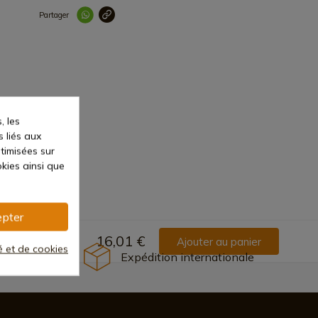
Partager
Lien copié correc
, les
s liés aux
ptimisées sur
kies ainsi que
pter
16,01 €
Ajouter au panier
té et de cookies
Expédition internationale