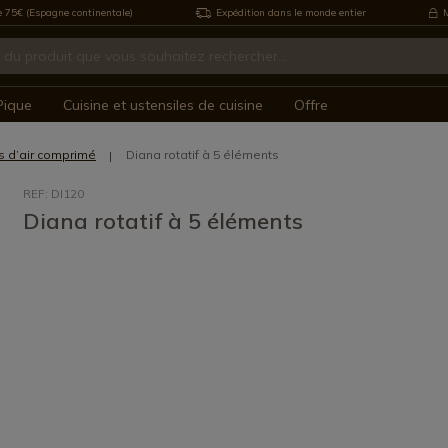
e 75€ (Espagne continentale)
Expédition dans le monde entier
M
Pique
Cuisine et ustensiles de cuisine
Offre
s d’air comprimé
Diana rotatif à 5 éléments
REF: DI120
Diana rotatif à 5 éléments