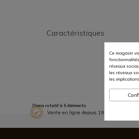
Caractéristiques
Ce magasin vou
fonctionnalités
réseaux sociaux
les réseaux so
les implication
Conf
Diana rotatif à 5 éléments
Vente en ligne depuis 1998