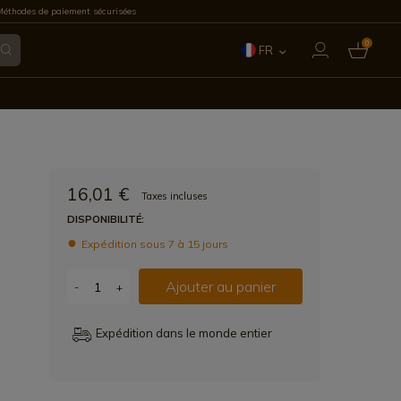
éthodes de paiement sécurisées
0
FR
ES
EN
IT
16,01 €
Taxes incluses
PT
DISPONIBILITÉ:
Expédition sous 7 à 15 jours
DE
Ajouter au panier
-
+
Expédition dans le monde entier