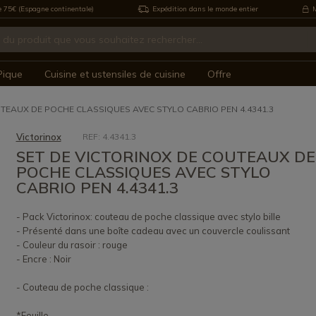
e 75€ (Espagne continentale)
Expédition dans le monde entier
M
Pique
Cuisine et ustensiles de cuisine
Offre
UTEAUX DE POCHE CLASSIQUES AVEC STYLO CABRIO PEN 4.4341.3
Victorinox
REF: 4.4341.3
SET DE VICTORINOX DE COUTEAUX DE
POCHE CLASSIQUES AVEC STYLO
CABRIO PEN 4.4341.3
- Pack Victorinox: couteau de poche classique avec stylo bille
- Présenté dans une boîte cadeau avec un couvercle coulissant
- Couleur du rasoir : rouge
- Encre : Noir
- Couteau de poche classique :
*Feuille