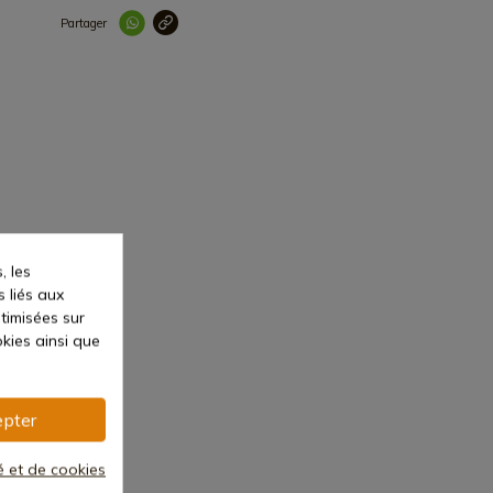
Partager
Lien copié correc
, les
s liés aux
ptimisées sur
kies ainsi que
pter
té et de cookies