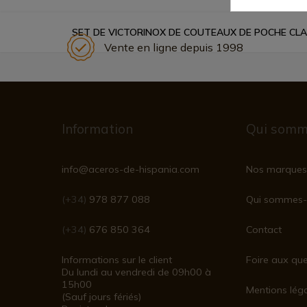
SET DE VICTORINOX DE COUTEAUX DE POCHE CLAS
Vente en ligne depuis 1998
Information
Qui somm
info@aceros-de-hispania.com
Nos marques
(+34)
978 877 088
Qui sommes-
(+34)
676 850 364
Contact
Informations sur le client
Foire aux que
Du lundi au vendredi de 09h00 à
15h00
Mentions lég
(Sauf jours fériés)