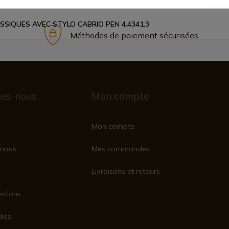
SIQUES AVEC STYLO CABRIO PEN 4.4341.3
Méthodes de paiement sécurisées
es-nous
Mon compte
Mon compte
nous
Mes commandes
Livraisons et retours
stions
ales