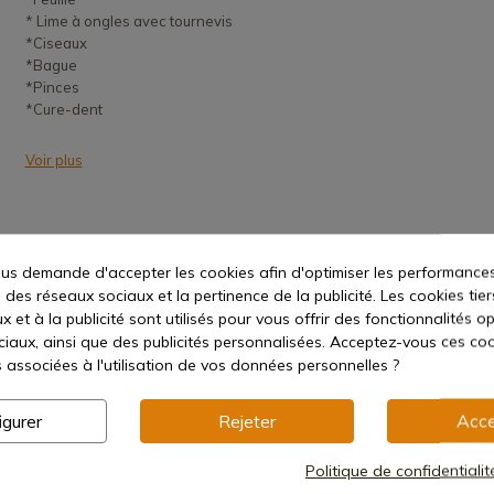
* Lime à ongles avec tournevis
*Ciseaux
*Bague
*Pinces
*Cure-dent
Voir plus
s demande d'accepter les cookies afin d'optimiser les performances
 des réseaux sociaux et la pertinence de la publicité. Les cookies tier
 et à la publicité sont utilisés pour vous offrir des fonctionnalités o
ciaux, ainsi que des publicités personnalisées. Acceptez-vous ces coo
hétique
s associées à l'utilisation de vos données personnelles ?
igurer
Rejeter
Acce
Politique de confidentiali