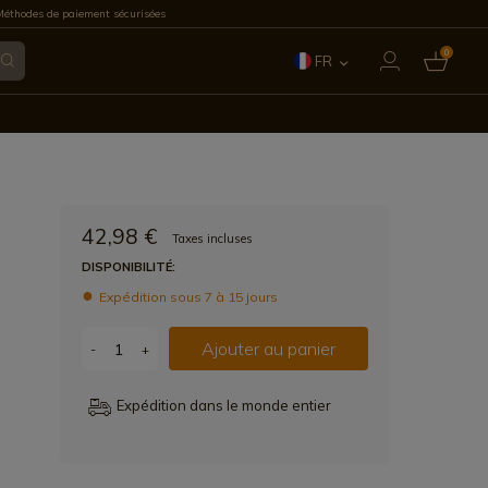
éthodes de paiement sécurisées
0
FR
ES
EN
IT
42,98 €
Taxes incluses
PT
DISPONIBILITÉ:
Expédition sous 7 à 15 jours
DE
Ajouter au panier
-
+
Expédition dans le monde entier