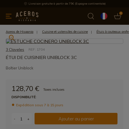
Livraison gratuite à partir de 75€ (Espagne continentale)
0
les de cuisine
Offre
Dernières nouvelles
Meilleures ventes
Aceros de Hispania
Cuisine et ustensiles de cuisine
Étuis à couteaux profe
3 Claveles
REF: 1704
ÉTUI DE CUISINIER UNIBLOCK 3C
Boîtier Uniblock
128,70 €
Taxes incluses
DISPONIBILITÉ:
Expédition sous 7 à 15 jours
Ajouter au panier
-
+