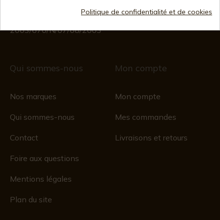
Registre du commerce
Politique de confidentialité et de cookies
CIF : ES B44193092 · Immatriculée au registre du
commerce 28/01/578, folio 242,
2003/670/N/07/08/2003
Qui sommes-nous
Mon compte
Nos marques
Mon compte
Qui sommes-nous
Mes commandes
Contact
Livraisons et retours
Foire aux questions
Mentions légales
Plan du site