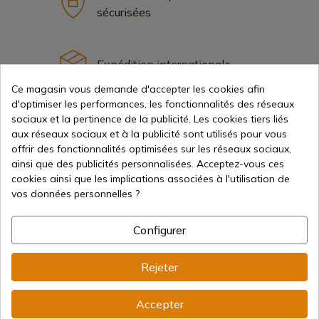
sécurisées
Expédition internationale
Ce magasin vous demande d'accepter les cookies afin
d'optimiser les performances, les fonctionnalités des réseaux
sociaux et la pertinence de la publicité. Les cookies tiers liés
aux réseaux sociaux et à la publicité sont utilisés pour vous
offrir des fonctionnalités optimisées sur les réseaux sociaux,
Information
ainsi que des publicités personnalisées. Acceptez-vous ces
cookies ainsi que les implications associées à l'utilisation de
vos données personnelles ?
info@aceros-de-hispania.com
(+34)
978 877 088
Configurer
(+34)
676 850 364
Rejeter
Informations sur le client
Du lundi au vendredi de 09h00 à 15h00
Accepter
(Sauf jours fériés)