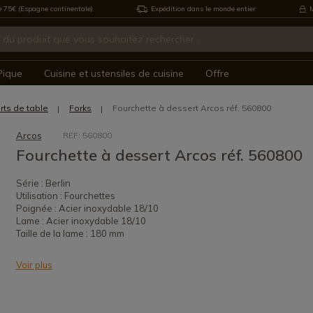
e 75€ (Espagne continentale)
Expédition dans le monde entier
M
Pique
Cuisine et ustensiles de cuisine
Offre
rts de table
Forks
Fourchette à dessert Arcos réf. 560800
Arcos
REF: 560800
Fourchette à dessert Arcos réf. 560800
Série : Berlin
Utilisation : Fourchettes
Poignée : Acier inoxydable 18/10
Lame : Acier inoxydable 18/10
Taille de la lame : 180 mm
Voir plus