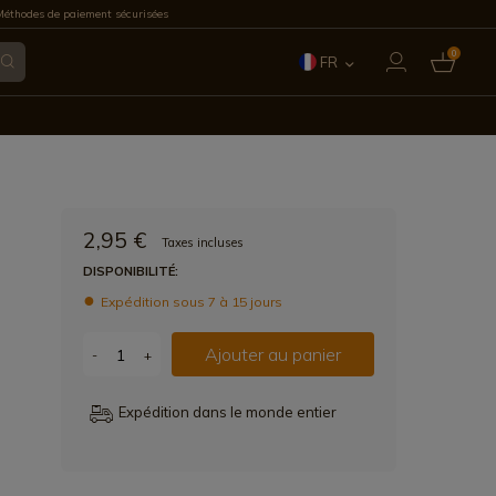
éthodes de paiement sécurisées
0
FR
ES
EN
IT
2,95 €
Taxes incluses
PT
DISPONIBILITÉ:
Expédition sous 7 à 15 jours
DE
Ajouter au panier
-
+
Expédition dans le monde entier