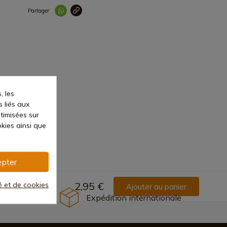
Partager
Lien copié correc
, les
s liés aux
ptimisées sur
kies ainsi que
pter
té et de cookies
2,95 €
Ajouter au panier
Expédition internationale