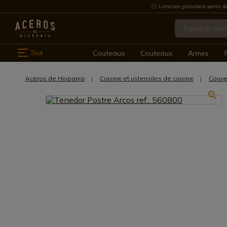
Livraison gratuite à partir d
Tout
Couteaux
Couteaux
Armes
Aceros de Hispania
Cuisine et ustensiles de cuisine
Couve