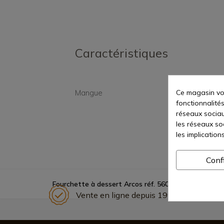
Caractéristiques
Ce magasin vou
Mangue
Méta
fonctionnalités
réseaux sociaux
les réseaux so
les implication
Conf
Fourchette à dessert Arcos réf. 560800
Vente en ligne depuis 1998