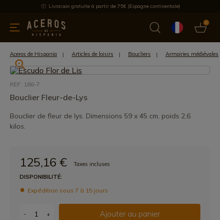
Livraison gratuite à partir de 75€ (Espagne continentale)
0
les de cuisine
Offre
Dernières nouvelles
Meilleures ventes
Aceros de Hispania
Articles de loisirs
Boucliers
Armoiries médiévales
REF: 186-7
Bouclier Fleur-de-Lys
Bouclier de fleur de lys. Dimensions 59 x 45 cm, poids 2,6
kilos.
125,16 €
Taxes incluses
DISPONIBILITÉ:
Expédition sous 7 à 15 jours
Ajouter au panier
-
+