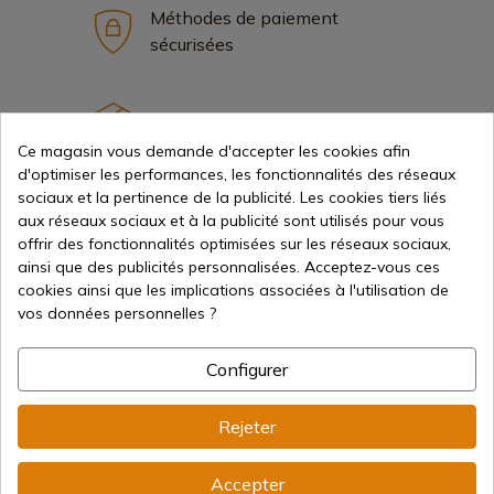
Méthodes de paiement
sécurisées
Expédition internationale
Ce magasin vous demande d'accepter les cookies afin
d'optimiser les performances, les fonctionnalités des réseaux
sociaux et la pertinence de la publicité. Les cookies tiers liés
aux réseaux sociaux et à la publicité sont utilisés pour vous
offrir des fonctionnalités optimisées sur les réseaux sociaux,
ainsi que des publicités personnalisées. Acceptez-vous ces
Information
cookies ainsi que les implications associées à l'utilisation de
vos données personnelles ?
info@aceros-de-hispania.com
Configurer
(+34)
978 877 088
Rejeter
(+34)
676 850 364
Informations sur le client
Accepter
Du lundi au vendredi de 09h00 à 15h00