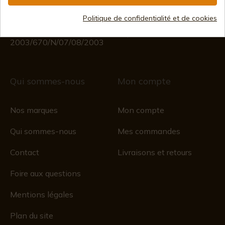
(Sauf jours fériés)
Registre du commerce
Politique de confidentialité et de cookies
CIF : ES B44193092 · Immatriculée au registre du
commerce 28/01/578, folio 242,
2003/670/N/07/08/2003
Qui sommes-nous
Mon compte
Nos marques
Mon compte
Qui sommes-nous
Mes commandes
Contact
Livraisons et retours
Foire aux questions
Mentions légales
Plan du site