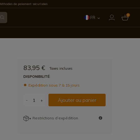
éthodes de paiement sécurisées
0
FR
ES
EN
IT
83,95 €
Taxes incluses
PT
DISPONIBILITÉ:
Expédition sous 7 à 15 jours
DE
Ajouter au panier
-
+
Restrictions d’expédition