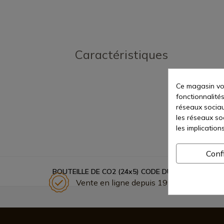
Caractéristiques
Ce magasin vou
fonctionnalités
réseaux sociaux
les réseaux so
les implication
Conf
BOUTEILLE DE CO2 (24x5) CODE DUEL
Vente en ligne depuis 1998