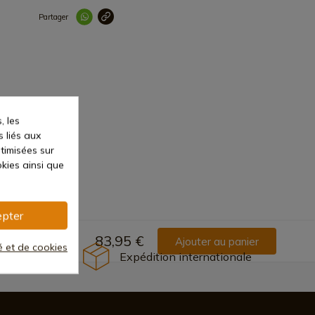
Partager
Lien copié correc
, les
s liés aux
ptimisées sur
kies ainsi que
pter
83,95 €
Ajouter au panier
té et de cookies
Expédition internationale