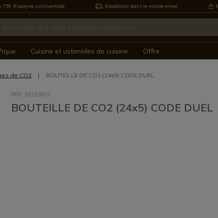
e 75€ (Espagne continentale)
Expédition dans le monde entier
M
Pique
Cuisine et ustensiles de cuisine
Offre
ges de CO2
BOUTEILLE DE CO2 (24x5) CODE DUEL
REF: DU10032
BOUTEILLE DE CO2 (24x5) CODE DUEL