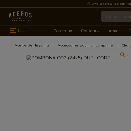
Livraison gratuite à partir d
Tout
Couteaux
Couteaux
Armes
Aceros de Hispania
Accessoires pour l’air comprimé
Char