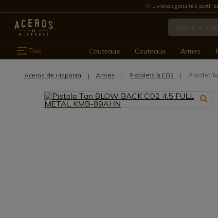
Livraison gratuite à partir d
Tout
Couteaux
Couteaux
Armes
Aceros de Hispania
Armes
Pistolets à CO2
Pistolet 