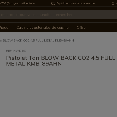
e 75€ (Espagne continentale)
Expédition dans le monde entier
M
Pique
Cuisine et ustensiles de cuisine
Offre
Tan BLOW BACK CO2 4.5 FULL METAL KMB-89AHN
REF: HWK407
Pistolet Tan BLOW BACK CO2 4.5 FULL
METAL KMB-89AHN