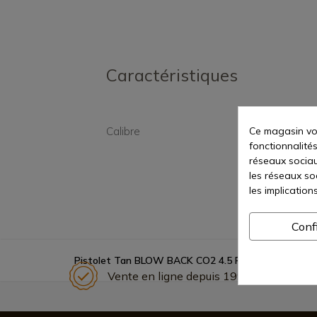
Caractéristiques
Ce magasin vou
Calibre
4,5 m
fonctionnalités
réseaux sociaux
les réseaux so
les implication
Conf
Pistolet Tan BLOW BACK CO2 4.5 FULL METAL KM
Vente en ligne depuis 1998