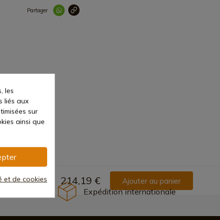
Partager
Lien copié correc
, les
s liés aux
ptimisées sur
kies ainsi que
pter
té et de cookies
214,19 €
Ajouter au panier
Expédition internationale