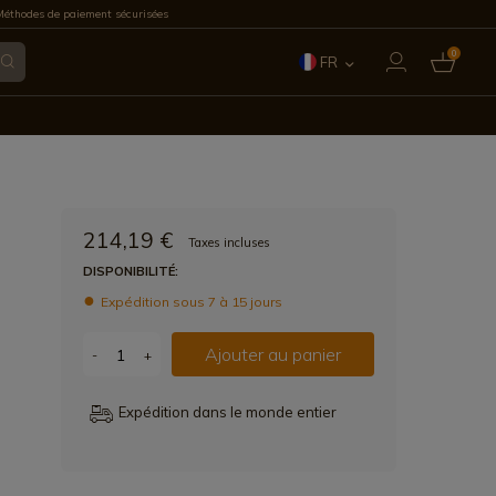
éthodes de paiement sécurisées
0
FR
ES
EN
IT
214,19 €
Taxes incluses
PT
DISPONIBILITÉ:
Expédition sous 7 à 15 jours
DE
Ajouter au panier
-
+
Expédition dans le monde entier