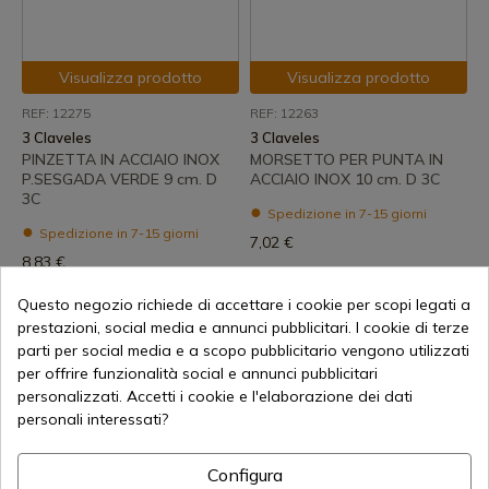
Visualizza prodotto
Visualizza prodotto
REF: 12275
REF: 12263
3 Claveles
3 Claveles
PINZETTA IN ACCIAIO INOX
MORSETTO PER PUNTA IN
P.SESGADA VERDE 9 cm. D
ACCIAIO INOX 10 cm. D 3C
3C
Spedizione in 7-15 giorni
Spedizione in 7-15 giorni
7,02 €
8,83 €
Questo negozio richiede di accettare i cookie per scopi legati a
prestazioni, social media e annunci pubblicitari. I cookie di terze
parti per social media e a scopo pubblicitario vengono utilizzati
per offrire funzionalità social e annunci pubblicitari
personalizzati. Accetti i cookie e l'elaborazione dei dati
personali interessati?
Visualizza prodotto
Visualizza prodotto
Configura