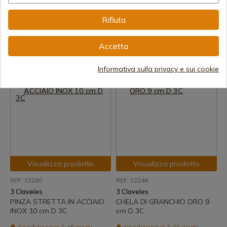
REF: 12262
REF: 12261
3 Claveles
Rifiuta
3 Claveles
CHELA DI GRANCHIO IN
PINZA INCLINATA IN ACCIAIO
ACCIAIO INOX 10 cm. D 3C
INOX 10 cm D 3C
Accetta
Spedizione in 7-15 giorni
Spedizione in 7-15 giorni
7,02 €
7,02 €
Informativa sulla privacy e sui cookie
Visualizza prodotto
Visualizza prodotto
REF: 12260
REF: 12246
3 Claveles
3 Claveles
PINZA STRETTA IN ACCIAIO
CHELA DI GRANCHIO ORO 9
INOX 10 cm D 3C
cm D 3C
Spedizione in 7-15 giorni
Spedizione in 7-15 giorni