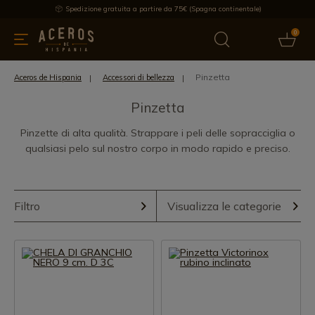
Spedizione gratuita a partire da 75€ (Spagna continentale)
0
da cucina
Offre
Ultime notizie
Venduti
Marche
Note
Pinzetta
Aceros de Hispania
Accessori di bellezza
Pinzetta
Pinzette di alta qualità. Strappare i peli delle sopracciglia o
qualsiasi pelo sul nostro corpo in modo rapido e preciso.
Filtro
Visualizza le categorie