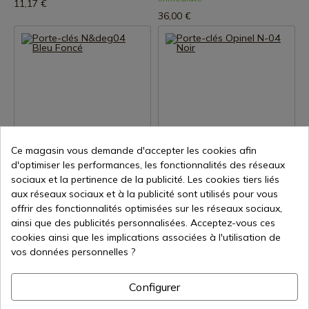
11,17 €
36,00 €
Voir le produit
Voir le produit
Ce magasin vous demande d'accepter les cookies afin
d'optimiser les performances, les fonctionnalités des réseaux
REF: 2269
REF: 2268
sociaux et la pertinence de la publicité. Les cookies tiers liés
OPINEL
OPINEL
aux réseaux sociaux et à la publicité sont utilisés pour vous
Porte-clés N&deg04 Bleu
Porte-clés Opinel N-04 Noir
offrir des fonctionnalités optimisées sur les réseaux sociaux,
Foncé
En stock - Expédition
ainsi que des publicités personnalisées. Acceptez-vous ces
immédiate
En stock - Expédition
cookies ainsi que les implications associées à l'utilisation de
immédiate
11,17 €
vos données personnelles ?
11,17 €
Configurer