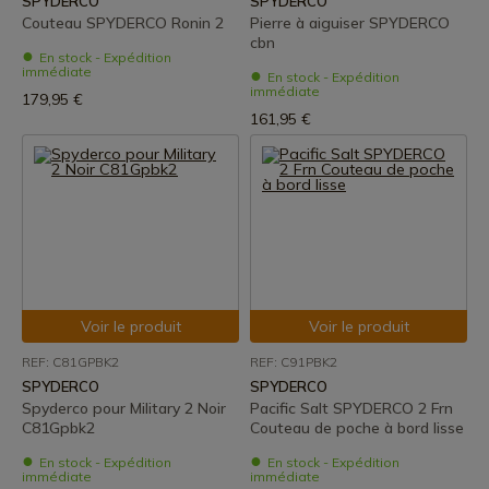
SPYDERCO
SPYDERCO
Couteau SPYDERCO Ronin 2
Pierre à aiguiser SPYDERCO
cbn
En stock - Expédition
immédiate
En stock - Expédition
immédiate
179,95 €
161,95 €
Voir le produit
Voir le produit
REF: C81GPBK2
REF: C91PBK2
SPYDERCO
SPYDERCO
Spyderco pour Military 2 Noir
Pacific Salt SPYDERCO 2 Frn
C81Gpbk2
Couteau de poche à bord lisse
En stock - Expédition
En stock - Expédition
immédiate
immédiate