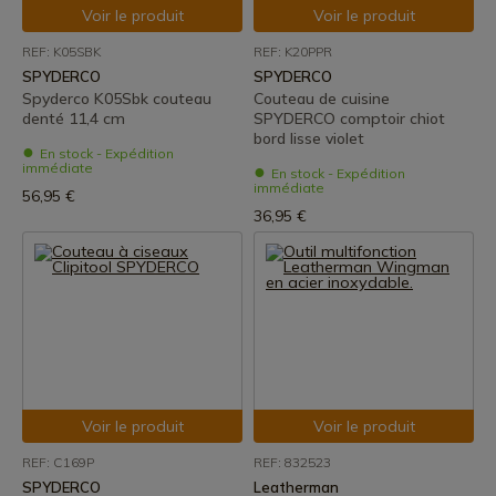
Voir le produit
Voir le produit
REF: K05SBK
REF: K20PPR
SPYDERCO
SPYDERCO
Spyderco K05Sbk couteau
Couteau de cuisine
denté 11,4 cm
SPYDERCO comptoir chiot
bord lisse violet
En stock - Expédition
immédiate
En stock - Expédition
immédiate
56,95 €
36,95 €
Voir le produit
Voir le produit
REF: C169P
REF: 832523
SPYDERCO
Leatherman