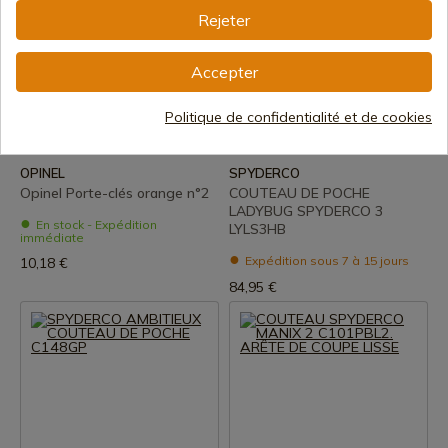
Rejeter
Accepter
Politique de confidentialité et de cookies
Voir le produit
Voir le produit
REF: 2272
REF: LYLS3HB
OPINEL
SPYDERCO
Opinel Porte-clés orange n°2
COUTEAU DE POCHE
LADYBUG SPYDERCO 3
En stock - Expédition
LYLS3HB
immédiate
Expédition sous 7 à 15 jours
10,18 €
84,95 €