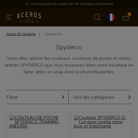
Livraison gratuite à partir de 75€ (Espagne continentale)
0
les de cuisine
Offre
Dernières nouvelles
Meilleures ventes
Spyderco
Aceros de Hispania
Spyderco
Vous allez adorer les couteaux, couteaux de poche et autres
articles SPYDERCO que vous trouverez dans notre boutique en
ligne. Jetez un coup d’œil à ses particularités.
Filtre
Voir les catégories