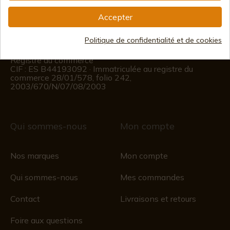
(+34)
676 850 364
Accepter
Informations sur le client
Politique de confidentialité et de cookies
Du lundi au vendredi de 09h00 à 15h00
(Sauf jours fériés)
Registre du commerce
CIF : ES B44193092 · Immatriculée au registre du
commerce 28/01/578, folio 242,
2003/670/N/07/08/2003
Qui sommes-nous
Mon compte
Nos marques
Mon compte
Qui sommes-nous
Mes commandes
Contact
Livraisons et retours
Foire aux questions