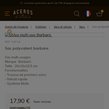
Livraison gratuite à partir de 75€ (Espagne continentale)
0
les de cuisine
Offre
Dernières nouvelles
Meilleures ventes
Sac polyval
Aceros de Hispania
Extérieur
Sacs et valises
Sacs
REF: 34714
Sac polyvalent barbare.
Sac multi-usages
Marque : Barbaric
Taille : 20x16x16,5 cm
Fonctionnalités:
- Trousse de premiers soins
- Retrait rapide
- Système Molle
17,90 €
Taxes incluses
DISPONIBILITÉ: