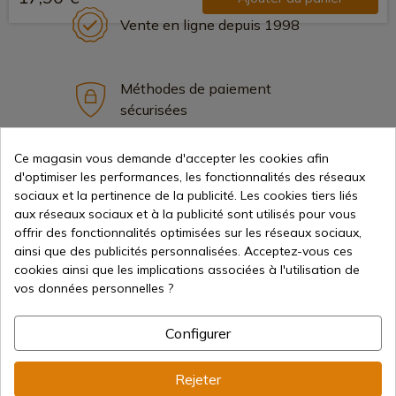
Vente en ligne depuis 1998
Méthodes de paiement
sécurisées
Ce magasin vous demande d'accepter les cookies afin
Expédition internationale
d'optimiser les performances, les fonctionnalités des réseaux
sociaux et la pertinence de la publicité. Les cookies tiers liés
aux réseaux sociaux et à la publicité sont utilisés pour vous
offrir des fonctionnalités optimisées sur les réseaux sociaux,
ainsi que des publicités personnalisées. Acceptez-vous ces
cookies ainsi que les implications associées à l'utilisation de
vos données personnelles ?
Information
Configurer
info@aceros-de-hispania.com
Rejeter
(+34)
978 877 088