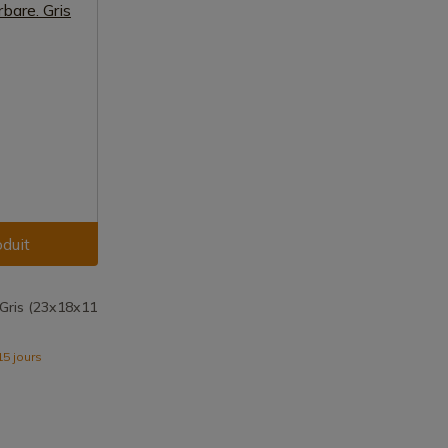
oduit
 Gris (23x18x11
15 jours