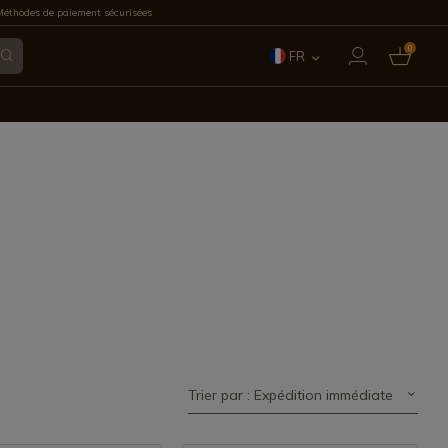
éthodes de paiement sécurisées
0
FR
ES
EN
IT
PT
DE
Trier par : Expédition immédiate