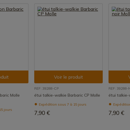
oduit
Voir le produit
REF: 39288-CP
REF: 39288-
baric Molle
étui talkie-walkie Barbaric CP Molle
étui talkie-
Expédition sous 7 à 15 jours
Expédition
15 jours
7,90 €
7,90 €