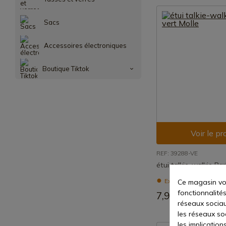
Sacs
Accessoires électroniques
Boutique Tiktok
Voir le pr
REF: 39288-VE
étui talkie-walkie Bar
Expédition sous 7 à 
Ce magasin vou
fonctionnalités
7,90 €
réseaux sociaux
les réseaux so
les implication