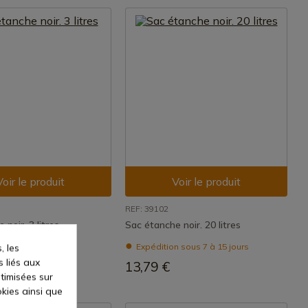
Voir le produit
Voir le produit
REF: 39102
noir. 3 litres
Sac étanche noir. 20 litres
 sous 7 à 15 jours
Expédition sous 7 à 15 jours
, les
s liés aux
13,79 €
ptimisées sur
kies ainsi que