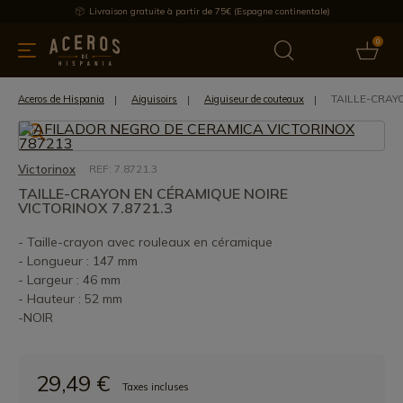
Livraison gratuite à partir de 75€ (Espagne continentale)
0
les de cuisine
Offre
Dernières nouvelles
Meilleures ventes
TAILLE-CRAY
Aceros de Hispania
Aiguisoirs
Aiguiseur de couteaux
Victorinox
REF: 7.8721.3
TAILLE-CRAYON EN CÉRAMIQUE NOIRE
VICTORINOX 7.8721.3
- Taille-crayon avec rouleaux en céramique
- Longueur : 147 mm
- Largeur : 46 mm
- Hauteur : 52 mm
-NOIR
29,49 €
Taxes incluses