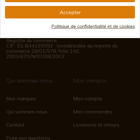
(+34)
676 850 364
Accepter
Informations sur le client
Politique de confidentialité et de cookies
Du lundi au vendredi de 09h00 à 15h00
(Sauf jours fériés)
Registre du commerce
CIF : ES B44193092 · Immatriculée au registre du
commerce 28/01/578, folio 242,
2003/670/N/07/08/2003
Qui sommes-nous
Mon compte
Nos marques
Mon compte
Qui sommes-nous
Mes commandes
Contact
Livraisons et retours
Foire aux questions