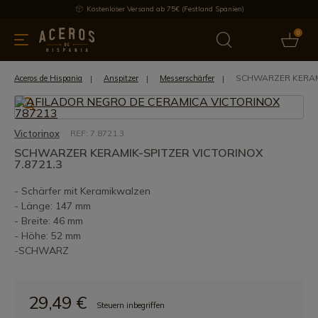
Kostenloser Versand ab 75€ (Festland Spanien)
0
üchenutensilien
Bietet
Aktuelles
Bestseller
Schutzmar
SCHWARZER KERAMI
Aceros de Hispania
Anspitzer
Messerschärfer
Victorinox
REF: 7.8721.3
SCHWARZER KERAMIK-SPITZER VICTORINOX
7.8721.3
- Schärfer mit Keramikwalzen
- Länge: 147 mm
- Breite: 46 mm
- Höhe: 52 mm
-SCHWARZ
29,49 €
Steuern inbegriffen