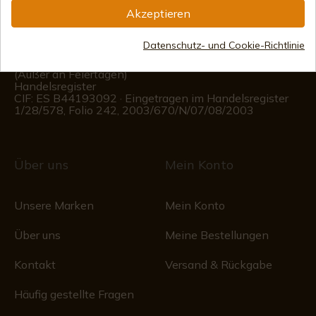
Akzeptieren
(+34)
676 850 364
Datenschutz- und Cookie-Richtlinie
Kundeninformationen
Montag bis Freitag von 09:00 bis 15:00 Uhr
(Außer an Feiertagen)
Handelsregister
CIF: ES B44193092 · Eingetragen im Handelsregister
1/28/578, Folio 242, 2003/670/N/07/08/2003
Über uns
Mein Konto
Unsere Marken
Mein Konto
Über uns
Meine Bestellungen
Kontakt
Versand & Rückgabe
Häufig gestellte Fragen