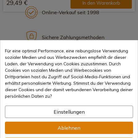
29,49 €
In den Warenkorb
Online-Verkauf seit 1998
Sichere Zahlungsmethoden
Für eine optimal Performance, eine reibungslose Verwendung
sozialer Medien und aus Werbezwecken empfiehlt dir dieser
Internationaler Versand
Laden, der Verwendung von Cookies zuzustimmen. Durch
Cookies von sozialen Medien und Werbecookies von
Drittparteien hast du Zugriff auf Social-Media-Funktionen und
erhältst personalisierte Werbung. Stimmst du der Verwendung
dieser Cookies und der damit verbundenen Verarbeitung deiner
persönlichen Daten zu?
Information
Einstellungen
info@aceros-de-hispania.com
Ablehnen
(+34)
978 877 088