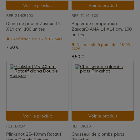
Voir le produit
Voir le produit
REF: Z1405100
REF: Z1404100
Diana de papier Zasdar 14
Papier de compétition
X14 cm. 100 unités
ZasdarDIANA 14 X14 cm. 100
unités
Expédition sous 7 à 15 jours
Disponible à partir de : 28-09-
7,50 €
2026
8,50 €
Voir le produit
Voir le produit
REF: DI084
REF: DI010
Plinkshot 25-40mm Rotatif
Chasseur de plombs plats
diana Double Poinçon
Plinkshot