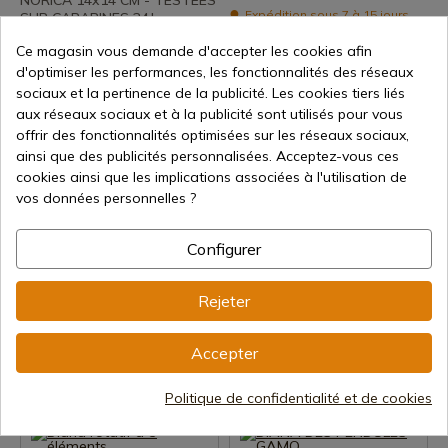
NORICA 14x14 CM - TESTÉES
Expédition sous 7 à 15 jours
SUR CARABINES 24J
19,17 €
Ce magasin vous demande d'accepter les cookies afin
Expédition sous 7 à 15 jours
d'optimiser les performances, les fonctionnalités des réseaux
24,40 €
sociaux et la pertinence de la publicité. Les cookies tiers liés
aux réseaux sociaux et à la publicité sont utilisés pour vous
offrir des fonctionnalités optimisées sur les réseaux sociaux,
ainsi que des publicités personnalisées. Acceptez-vous ces
cookies ainsi que les implications associées à l'utilisation de
vos données personnelles ?
Configurer
Voir le produit
Voir le produit
REF: U3.2095-2
Rejeter
REF: 108-32073
Diana Papier 100 pcs 17 X 17
Récupérateurs de granulés
cm Air Comp.
pour DIANA 14 X 14 cm.
Accepter
Expédition sous 7 à 15 jours
Expédition sous 7 à 15 jours
Politique de confidentialité et de cookies
7,84 €
18,00 €