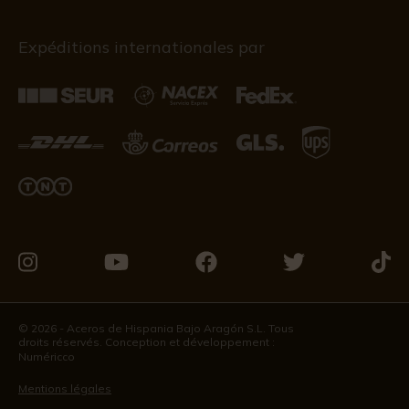
Expéditions internationales par
Visitez-
Visitez-
Visitez-
Visitez-
Visit
nous
nous
nous
nous
nous
sur
sur
sur
sur
sur
© 2026 - Aceros de Hispania Bajo Aragón S.L. Tous
droits réservés. Conception et développement :
Instagram
Youtube
Facebook
Twitter
Tikto
Numéricco
Mentions légales