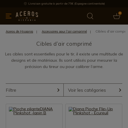
Livraison gratuite à partir de 75€ (Espagne continentale)
0
les de cuisine
Offre
Dernières nouvelles
Meilleures ventes
Cibles d’air compr
Aceros de Hispania
Accessoires pour l’air comprimé
Cibles d’air comprimé
Les cibles sont essentielles pour le tir, il existe une multitude de
designs et de matériaux. Ils sont utilisés pour mesurer la
précision du tireur ou pour calibrer l’arme.
Filtre
Voir les catégories