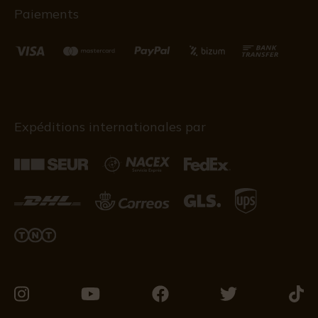
Paiements
Expéditions internationales par
Visitez-
Visitez-
Visitez-
Visitez-
Visit