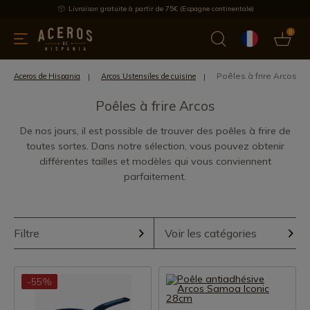
Livraison gratuite à partir de 75€ (Espagne continentale)
0
les de cuisine
Offre
Dernières nouvelles
Meilleures ventes
Poêles à frire Arcos
Aceros de Hispania
Arcos Ustensiles de cuisine
Poêles à frire Arcos
De nos jours, il est possible de trouver des poêles à frire de
toutes sortes. Dans notre sélection, vous pouvez obtenir
différentes tailles et modèles qui vous conviennent
parfaitement.
Filtre
Voir les catégories
-55%