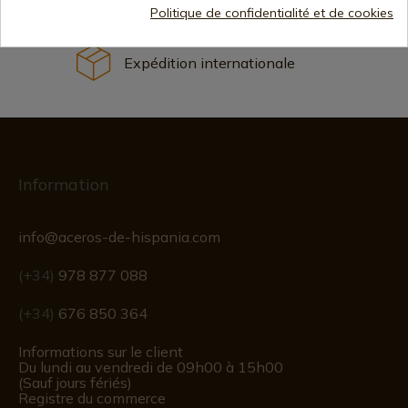
Politique de confidentialité et de cookies
Expédition internationale
Information
info@aceros-de-hispania.com
(+34)
978 877 088
(+34)
676 850 364
Informations sur le client
Du lundi au vendredi de 09h00 à 15h00
(Sauf jours fériés)
Registre du commerce