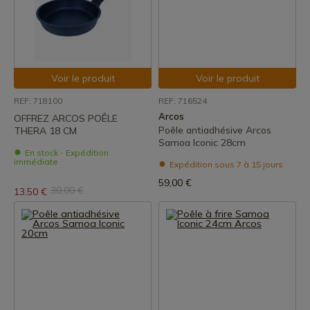
Voir le produit
Voir le produit
REF: 718100
REF: 716524
Arcos
OFFREZ ARCOS POÊLE
Poêle antiadhésive Arcos
THERA 18 CM
Samoa Iconic 28cm
En stock - Expédition
immédiate
Expédition sous 7 à 15 jours
59,00 €
30,00 €
13,50 €