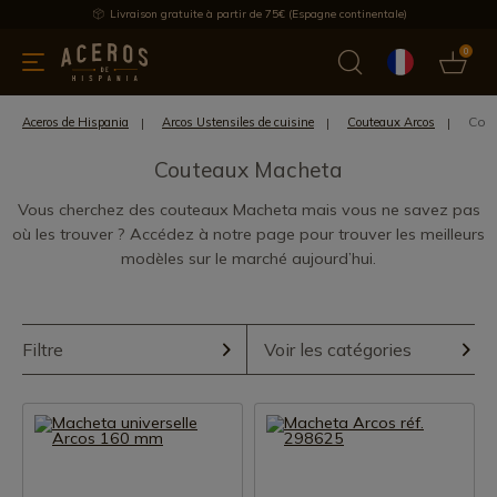
Livraison gratuite à partir de 75€ (Espagne continentale)
0
les de cuisine
Offre
Dernières nouvelles
Meilleures ventes
Cou
Aceros de Hispania
Arcos Ustensiles de cuisine
Couteaux Arcos
Couteaux Macheta
Vous cherchez des couteaux Macheta mais vous ne savez pas
où les trouver ? Accédez à notre page pour trouver les meilleurs
modèles sur le marché aujourd’hui.
Filtre
Voir les catégories