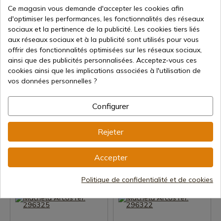
Ce magasin vous demande d'accepter les cookies afin
Expédition sous 7 à 15 jours
Expédition sous 7 à 15 jours
d'optimiser les performances, les fonctionnalités des réseaux
41,42 €
62,58 €
sociaux et la pertinence de la publicité. Les cookies tiers liés
aux réseaux sociaux et à la publicité sont utilisés pour vous
offrir des fonctionnalités optimisées sur les réseaux sociaux,
ainsi que des publicités personnalisées. Acceptez-vous ces
cookies ainsi que les implications associées à l'utilisation de
vos données personnelles ?
Configurer
Voir le produit
Voir le produit
Rejeter
REF: 296422
REF: 296400
Arcos
Arcos
Macheta Arcos réf. 296422
Macheta Arcos réf. 296400
Accepter
Expédition sous 7 à 15 jours
Expédition sous 7 à 15 jours
Politique de confidentialité et de cookies
62,58 €
62,58 €