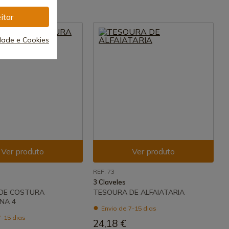
itar
idade e Cookies
Ver produto
Ver produto
REF: 73
3 Claveles
DE COSTURA
TESOURA DE ALFAIATARIA
NA 4
Envio de 7-15 dias
7-15 dias
24,18 €