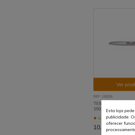
Ver prod
REF: 15026
TESOURA DE COSTU
15026.
Esta loja pede
publicidade. O
Envio de 7-15 dias
oferecer funci
10,41 €
processamento