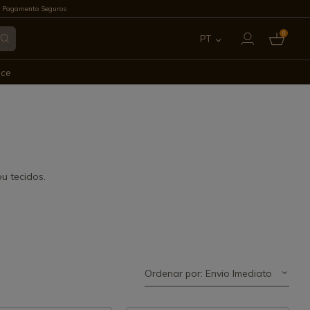
 Pagamento Seguros
0
PT
ES
ece
EN
FR
IT
ou tecidos.
DE
Ordenar por: Envio Imediato