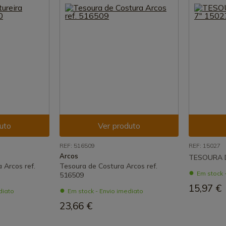
uto
Ver produto
REF: 516509
REF: 15027
Arcos
TESOURA D
 Arcos ref.
Tesoura de Costura Arcos ref.
Em stock 
516509
15,97 €
diato
Em stock - Envio imediato
23,66 €