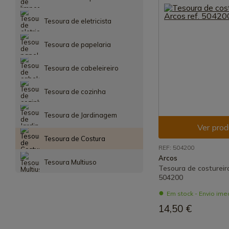
Tesoura de eletricista
Tesoura de papelaria
Tesoura de cabeleireiro
Tesoura de cozinha
Tesoura de Jardinagem
Ver prod
Tesoura de Costura
REF: 504200
Arcos
Tesoura Multiuso
Tesoura de costureira
504200
Em stock - Envio ime
14,50 €