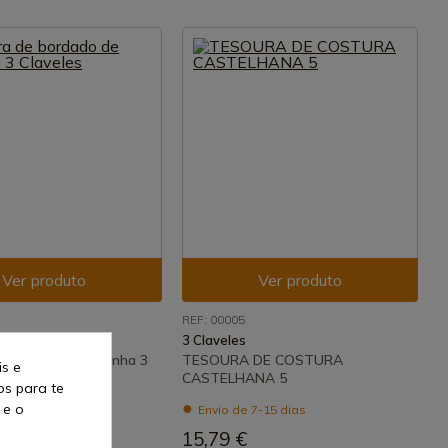
Ver produto
Ver produto
REF: 00005
3 Claveles
 bordado de cegonha 3
TESOURA DE COSTURA
is e
CASTELHANA 5
os para te
 e o
7-15 dias
Envio de 7-15 dias
15,79 €