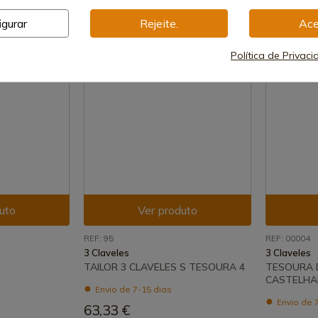
igurar
Rejeite.
Ace
Política de Privac
uto
Ver produto
REF: 95
REF: 00004
3 Claveles
3 Claveles
TAILOR 3 CLAVELES S TESOURA 4
TESOURA 
CASTELHA
Envio de 7-15 dias
Envio de 
63,33 €