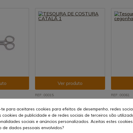
uto
Ver produto
REF: 00015
REF: 00061
3 Claveles
3 Claveles
RA 6 1/2"
TESOURA DE COSTURA CATALÃ 1
Tesoura de
-te para aceitares cookies para efeitos de desempenho, redes socia
Claveles
s cookies de publicidade e de redes sociais de terceiros são utilizad
Envio de 7-15 dias
onalidades sociais e anúncios personalizados. Aceitas estes cookies
Envio de 
13,82 €
 de dados pessoais envolvidos?
19,66 €