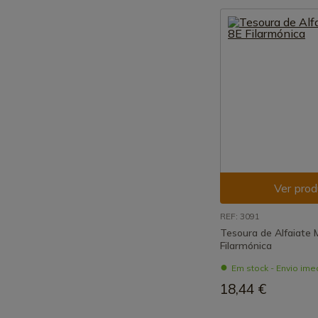
Ver prod
REF: 3091
Tesoura de Alfaiate M
Filarmónica
Em stock - Envio ime
18,44 €