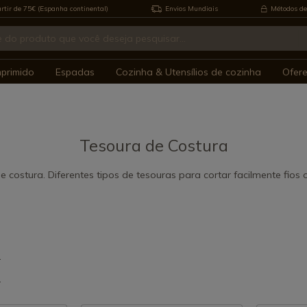
rtir de 75€ (Espanha continental)
Envios Mundiais
Métodos de
mprimido
Espadas
Cozinha & Utensílios de cozinha
Ofer
Tesoura de Costura
 costura. Diferentes tipos de tesouras para cortar facilmente fios 