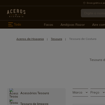
Envio grátis a pa
Todo
Facas
Amêijoas Razor
Aire co
Aceros de Hispania
Tesoura
Tesoura de Costura
Tesoura de
Marca
Preço
Acessórios Tesoura
Tesoura de limpeza