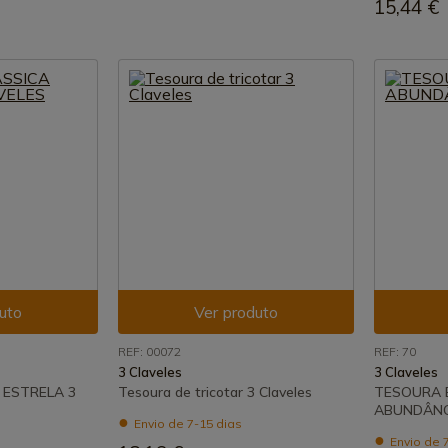
15,44 €
uto
Ver produto
REF: 00072
REF: 70
3 Claveles
3 Claveles
 ESTRELA 3
Tesoura de tricotar 3 Claveles
TESOURA 
ABUNDÂNC
Envio de 7-15 dias
Envio de 