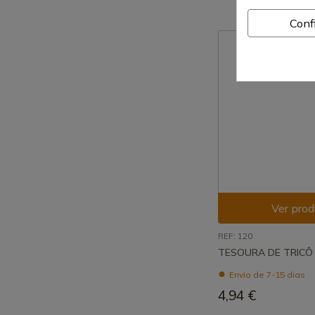
Conf
Ver prod
REF: 120
TESOURA DE TRICÔ
Envio de 7-15 dias
4,94 €