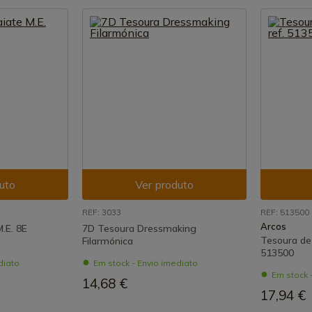
uto
Ver produto
REF: 3033
REF: 513500
Arcos
.E. 8E
7D Tesoura Dressmaking
Tesoura de 
Filarmónica
513500
diato
Em stock - Envio imediato
Em stock 
14,68 €
17,94 €