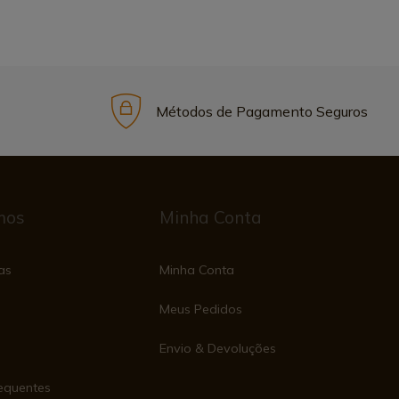
Métodos de Pagamento Seguros
mos
Minha Conta
as
Minha Conta
Meus Pedidos
Envio & Devoluções
equentes