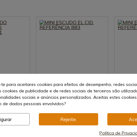
-te para aceitares cookies para efeitos de desempenho, redes socia
s cookies de publicidade e de redes sociais de terceiros são utilizad
uto
Ver produto
onalidades sociais e anúncios personalizados. Aceitas estes cookies
 de dados pessoais envolvidos?
REF: 883
REF: 884
Gladius
Gladius
NCIPE PRETO.
MINI ESCUDO EL CID. REFERÊNCIA
MINI ESCU
igurar
Rejeite.
Ace
883
884
Política de Privac
Envio de 7-15 dias
Envio de 