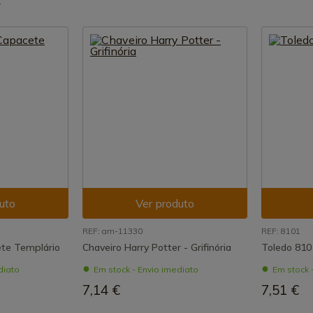
uto
Ver produto
REF: am-11330
REF: 8101
te Templário
Chaveiro Harry Potter - Grifinória
Toledo 810
diato
Em stock - Envio imediato
Em stock 
7,14 €
7,51 €