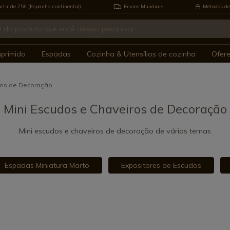
rtir de 75€ (Espanha continental)
Envios Mundiais
Métodos de
mprimido
Espadas
Cozinha & Utensílios de cozinha
Ofer
ros de Decoração
Mini Escudos e Chaveiros de Decoração
Mini escudos e chaveiros de decoração de vários temas
Espadas Miniatura Marto
Expositores de Escudos