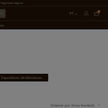
 Pagamento Seguros
0
PT
ES
ece
EN
FR
IT
DE
Expositores de Miniaturas
Ordenar por: Envio Imediato