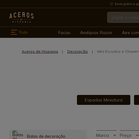
Envio grátis a pa
Todo
Facas
Amêijoas Razor
Aire co
Aceros de Hispania
Decoração
Mini Escudos e Chavei
Espadas Miniatura
Marca
Preço
Balas de decoração