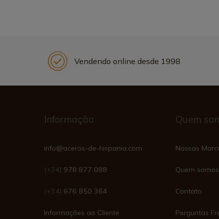
Vendendo online desde 1998
Informação
Quem so
info@aceros-de-hispania.com
Nossas Marc
(+34)
978 877 088
Quem somos
(+34)
676 850 364
Contato
Informações ao Cliente
Perguntas Fr