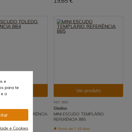
19,65 €
is e
os para te
Ver produto
Ver produto
 e o
REF: 885
Gladius
DO TOLEDO. REFERÊNCIA
MINI ESCUDO TEMPLÁRIO.
itar
REFERÊNCIA 885
idade e Cookies
7-15 dias
Envio de 7-15 dias