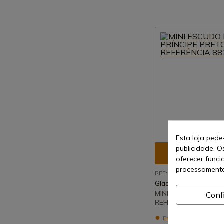
Esta loja pede
publicidade. O
Ver prod
oferecer funci
processamento
REF: 881
Gladius
MINI ESCUDO DO PRÍ
Conf
REFERÊNCIA 881
Envio de 7-15 dias