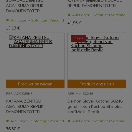
SOWOHL ZENITSU
KATANA SHINOBU KOCHOU
AGATSUMA REPLIK
REPLIK DÄMONENTÖTER
DÄMONENTÖTER
Auf Lager – Sofortiger Versand
Auf Lager – Sofortiger Versand
41,95 €
13,13 €
-10%
Produkt anzeigen
Produkt anzeigen
REF: AZCS65H3
REF: AM-S0246
KATANA ZENITSU
Demon Slayer Katana S0246
AGATSUMA REPLIK
geführt von Kochou Shinobu
DÄMONENTÖTER
inoffizielle Replik
Auf Lager – Sofortiger Versand
Auf Lager – Sofortiger Versand
36,30 €