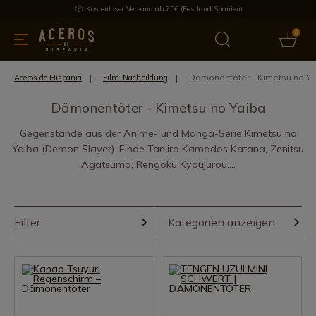
Kostenloser Versand ab 75€ (Festland Spanien)
0
üchenutensilien
Bietet
Aktuelles
Bestseller
Schutzmar
Dämonentöter - Kimetsu no Ya
Aceros de Hispania
Film-Nachbildung
Dämonentöter - Kimetsu no Yaiba
Gegenstände aus der Anime- und Manga-Serie Kimetsu no
Yaiba (Demon Slayer). Finde Tanjiro Kamados Katana, Zenitsu
Agatsuma, Rengoku Kyoujurou....
Filter
Kategorien anzeigen