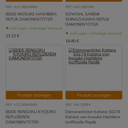
REF: AZCS65H9MN
REF: AZCS657MN
BEIDE INOSUKE HASHIBIRA
SOWOHL SANEMI
REPLIK DÄMONENTÖTER
SHINAZUGAWA REPLIK
DÄMONENTÖTER
Auf Lager – Sofortiger Versand
Auf Lager – Sofortiger Versand
13,13 €
16,40 €
Produkt anzeigen
Produkt anzeigen
REF: AZCS65H6MN
REF: AM-S5094
BEIDE RENGOKU KYOJURO
Dämonentöter Katana S0274
REPLIZIEREN
Katana von Inosuke Hashibira
DÄMONENTÖTER
inoffizielle Replik