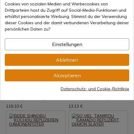
Cookies von sozialen Medien und Werbecookies von
39,29 €
57,98 €
Drittparteien hast du Zugriff auf Social-Media-Funktionen und
erhältst personalisierte Werbung. Stimmst du der Verwendung
dieser Cookies und der damit verbundenen Verarbeitung deiner
persönlichen Daten zu?
Einstellungen
Ablehnen
Produkt anzeigen
Produkt anzeigen
REF: S0273
REF: AZCS66H2MN
Akzeptieren
Tengen Uzui
BEIDE MITSURI KANROJI
Zwillingsschwerter - Kimetsu
REPLIZIEREN
No Yaiba
Datenschutz- und Cookie-Richtlinie
DÄMONENTÖTER
Auf Lager – Sofortiger Versand
Auf Lager – Sofortiger Versand
118,10 €
13,13 €