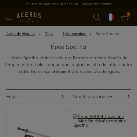
Livraison gratuite à partir de 75€ (Espagne continentale)
0
les de cuisine
Offre
Dernières nouvelles
Meilleures ventes
Épée Spatha
Aceros de Hispania
Pique
Épées romaines
Épée Spatha
L’épée Spatha était utilisée par l’armée romaine à la fin de
l’empire et était plus longue que la gladius, afin de lutter contre
les barbares qui utilisaient des épées plus longues.
Filtre
Voir les catégories