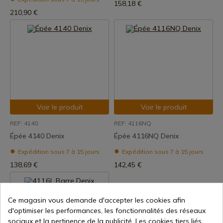
158,18 €
210,90 €
Voir le produit
Voir le produit
REF: 4140
REF: 4116NQ
Épée 4140 Denix
Épée 4116NQ Denix
Expédition sous 7 à 15 jours
Expédition sous 7 à 15 jours
138,69 €
142,45 €
Ce magasin vous demande d'accepter les cookies afin
d'optimiser les performances, les fonctionnalités des réseaux
sociaux et la pertinence de la publicité. Les cookies tiers liés