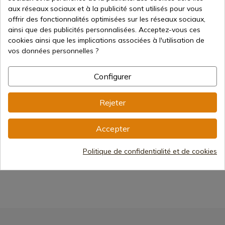
aux réseaux sociaux et à la publicité sont utilisés pour vous
offrir des fonctionnalités optimisées sur les réseaux sociaux,
ainsi que des publicités personnalisées. Acceptez-vous ces
Voir le produit
cookies ainsi que les implications associées à l'utilisation de
vos données personnelles ?
REF: 4116L
4116L Barre Denix
Configurer
Expédition sous 7 à 15 jours
142,65 €
Rejeter
Accepter
1
Politique de confidentialité et de cookies