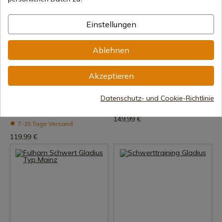
Einstellungen
Ablehnen
Produkt anzeigen
Produkt anzeigen
Akzeptieren
REF: 0180010300
REF: 0116421101
Römisches Schwert vom Typ
Pompeji Gladius Schwert
Datenschutz- und Cookie-Richtlinie
Gladius Fulham mit Scheide,
7-15 Tage Versand
erstes Jahrhundert.
149,99 €
7-15 Tage Versand
119,99 €