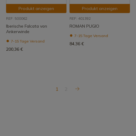
Produkt anzeigen
Produkt anzeigen
REF: 500062
REF: 401392
Iberische Falcata von
ROMAN PUGIO
Ankerwinde
7-15 Tage Versand
7-15 Tage Versand
84,36 €
200,36 €
1
2