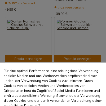
Schwert mit Scheide
7-15 Tage Versand
7-15 Tage Versand
49,99 €
139,99 €
Produkt anzeigen
Produkt anzeigen
REF: 0180010500
REF: 0101602122
Für eine optimal Performance, eine reibungslose Verwendung
Xanten Römisches Gladius
Pompeji Gladius Schwert mit
sozialer Medien und aus Werbezwecken empfiehlt dir dieser
Schwert mit Scheide, 3. Jh.
dunkler Scheide und Riemen
Laden, der Verwendung von Cookies zuzustimmen. Durch
7-15 Tage Versand
7-15 Tage Versand
Cookies von sozialen Medien und Werbecookies von
149,99 €
119,99 €
Drittparteien hast du Zugriff auf Social-Media-Funktionen und
erhältst personalisierte Werbung. Stimmst du der Verwendung
dieser Cookies und der damit verbundenen Verarbeitung deiner
persönlichen Daten zu?