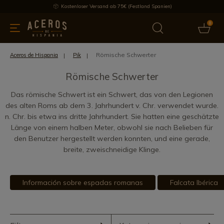
Kostenloser Versand ab 75€ (Festland Spanien)
0
üchenutensilien
Bietet
Aktuelles
Bestseller
Schutzmar
Römische Schwerter
Aceros de Hispania
Pik
Römische Schwerter
Das römische Schwert ist ein Schwert, das von den Legionen
des alten Roms ab dem 3. Jahrhundert v. Chr. verwendet wurde.
n. Chr. bis etwa ins dritte Jahrhundert. Sie hatten eine geschätzte
Länge von einem halben Meter, obwohl sie nach Belieben für
den Benutzer hergestellt werden konnten, und eine gerade,
breite, zweischneidige Klinge.
Información sobre espadas romanas
Falcata Ibérica