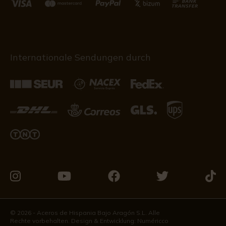
Internationale Sendungen durch
Besuchen
Besuchen
Besuchen
Besuchen
Besu
Sie
Sie
Sie
Sie
Sie
uns
uns
uns
uns
uns
© 2026 - Aceros de Hispania Bajo Aragón S.L. Alle
Rechte vorbehalten. Design & Entwicklung:
Numéricco
auf
auf
auf
auf
auf