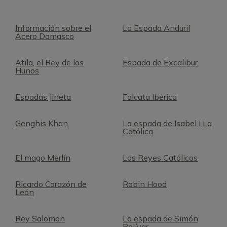
Información sobre el
La Espada Anduril
Acero Damasco
Atila, el Rey de los
Espada de Excalibur
Hunos
Espadas Jineta
Falcata Ibérica
Genghis Khan
La espada de Isabel I La
Católica
El mago Merlín
Los Reyes Católicos
Ricardo Corazón de
Robin Hood
León
Rey Salomon
La espada de Simón
Bolívar