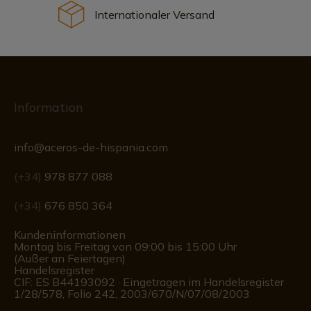
Internationaler Versand
Information
info@aceros-de-hispania.com
(+34)
978 877 088
(+34)
676 850 364
Kundeninformationen
Montag bis Freitag von 09:00 bis 15:00 Uhr
(Außer an Feiertagen)
Handelsregister
CIF: ES B44193092 · Eingetragen im Handelsregister
1/28/578, Folio 242, 2003/670/N/07/08/2003