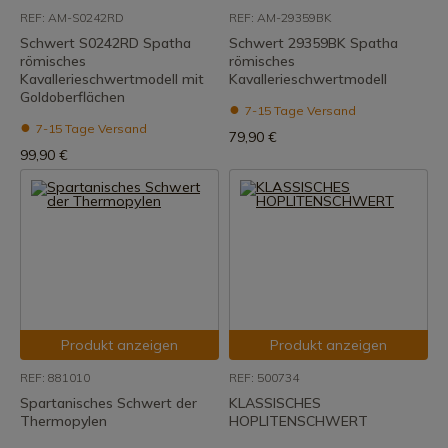
REF: AM-S0242RD
REF: AM-29359BK
Schwert S0242RD Spatha
Schwert 29359BK Spatha
römisches
römisches
Kavallerieschwertmodell mit
Kavallerieschwertmodell
Goldoberflächen
7-15 Tage Versand
7-15 Tage Versand
79,90 €
99,90 €
Produkt anzeigen
Produkt anzeigen
REF: 881010
REF: 500734
Spartanisches Schwert der
KLASSISCHES
Thermopylen
HOPLITENSCHWERT