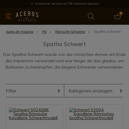
Kostenloser Versand ab 75€ (Festland Spanien)
0
üchenutensilien
Bietet
Aktuelles
Bestseller
Schutzmar
Spatha Schwert
Aceros de Hispania
Pik
Römische Schwerter
Spatha Schwert
Das Spatha-Schwert wurde von der römischen Armee am Ende
des Imperiums verwendet und war länger als das gladius, um
Barbaren zu bekämpfen, die längere Schwerter verwendeten.
Filter
Kategorien anzeigen