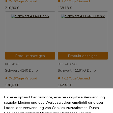
7-15 Tage Versand
7-15 Tage Versand
210,90 €
158,18 €
Produkt anzeigen
Produkt anzeigen
REF: 4140
REF: 4116NQ
Schwert 4140 Denix
Schwert 4116NQ Denix
7-15 Tage Versand
7-15 Tage Versand
138,69 €
142,45 €
Für eine optimal Performance, eine reibungslose Verwendung
sozialer Medien und aus Werbezwecken empfiehlt dir dieser
Laden, der Verwendung von Cookies zuzustimmen. Durch