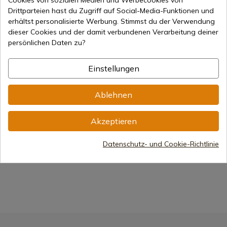
Cookies von sozialen Medien und Werbecookies von
Drittparteien hast du Zugriff auf Social-Media-Funktionen und
erhältst personalisierte Werbung. Stimmst du der Verwendung
dieser Cookies und der damit verbundenen Verarbeitung deiner
Produkt anzeigen
persönlichen Daten zu?
REF: 4116L
Einstellungen
4116L Denix Lenker
7-15 Tage Versand
Ablehnen
142,65 €
Akzeptieren
Datenschutz- und Cookie-Richtlinie
1