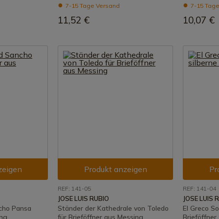
7-15 Tage Versand
7-15 Tage
11,52 €
10,07 €
zeigen
Produkt anzeigen
Pr
REF: 141-05
REF: 141-04
JOSE LUIS RUBIO
JOSE LUIS 
cho Pansa
Ständer der Kathedrale von Toledo
El Greco So
ing
für Brieföffner aus Messing
Brieföffner