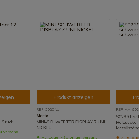
zeigen
Produkt anzeigen
Pr
REF: 20204.1
REF: AM-S02
Marto
S0239 Brie
2 Stück
MINI-SCHWERTER DISPLAY 7 UNI.
Holzsockel
NICKEL
Metallstän
er Versand
Auf Lager – Sofortiger Versand
7-15 Tage