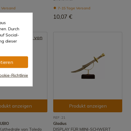
 Versand
7-15 Tage Versand
10,07 €
aus
men. Durch
uf Social-
ng dieser
tieren
okie-Richtlinie
odukt anzeigen
Produkt anzeigen
REF: 21
RUBIO
Gladius
 Kathedrale von Toledo
DISPLAY FÜR MIINI-SCHWERT