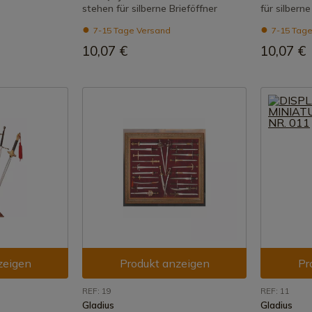
stehen für silberne Brieföffner
für silberne
7-15 Tage Versand
7-15 Tage
10,07 €
10,07 €
zeigen
Produkt anzeigen
Pr
REF: 19
REF: 11
Gladius
Gladius