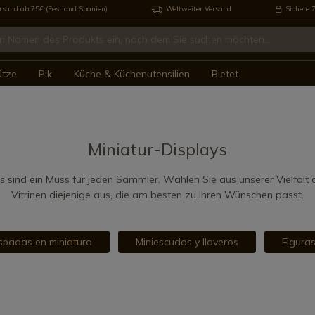
rsand ab 75€ (Festland Spanien)
Weltweiter Versand
Sichere 
ütze
Pik
Küche & Küchenutensilien
Bietet
Miniatur-Displays
s sind ein Muss für jeden Sammler. Wählen Sie aus unserer Vielfalt
Vitrinen diejenige aus, die am besten zu Ihren Wünschen passt.
spadas en miniatura
Miniescudos y llaveros
Figura