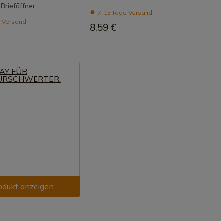
 Brieföffner
7-15 Tage Versand
 Versand
8,59 €
odukt anzeigen