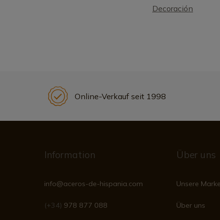
Decoración
Online-Verkauf seit 1998
Information
Über uns
info@aceros-de-hispania.com
Unsere Mark
(+34)
978 877 088
Über uns