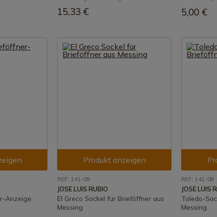
15,33 €
5,00 €
zeigen
Produkt anzeigen
Pr
REF: 141-09
REF: 141-08
JOSE LUIS RUBIO
JOSE LUIS 
ner-Anzeige
El Greco Sockel für Brieföffner aus
Toledo-Sock
Messing
Messing