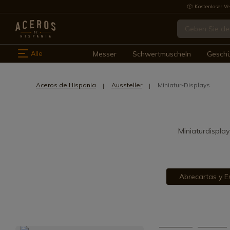
Kostenloser Ve
Alle
Messer
Schwertmuscheln
Gesch
Aceros de Hispania
Aussteller
Miniatur-Displays
Miniaturdisplay
Abrecartas y E