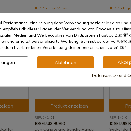
7-15 Tage Versand
7-15 Tage
10,07 €
11,52 €
mal Performance, eine reibungslose Verwendung sozialer Medien und 
empfiehlt dir dieser Laden, der Verwendung von Cookies zuzustim
zialen Medien und Werbecookies von Drittparteien hast du Zugriff a
nen und erhältst personalisierte Werbung. Stimmst du der Verwendu
er damit verbundenen Verarbeitung deiner persönlichen Daten zu?
llungen
Ablehnen
Akzep
Datenschutz- und Co
zeigen
Produkt anzeigen
Pr
REF: 141-01
REF: 141-0
JOSE LUIS RUBIO
JOSE LUIS 
kel für
Don Quijote und Sancho Pansa
Sockel der