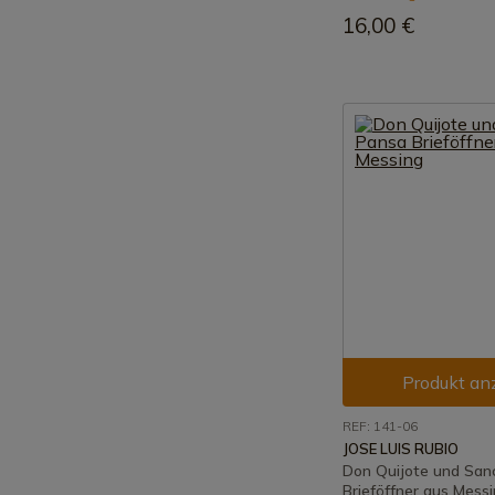
16,00 €
Produkt an
REF: 141-06
JOSE LUIS RUBIO
Don Quijote und San
Brieföffner aus Mess