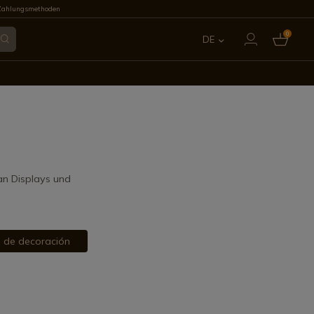
Zahlungsmethoden
0
DE
ES
EN
FR
IT
 an Displays und
PT
s de decoración