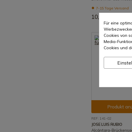
7-15 Tage Versand
10,07 €
Für eine opti
Werbezwecken 
Cookies von so
Media-Funktio
Cookies und d
Einste
Produkt an
REF: 141-02
JOSE LUIS RUBIO
Alcántara-Brückensoc