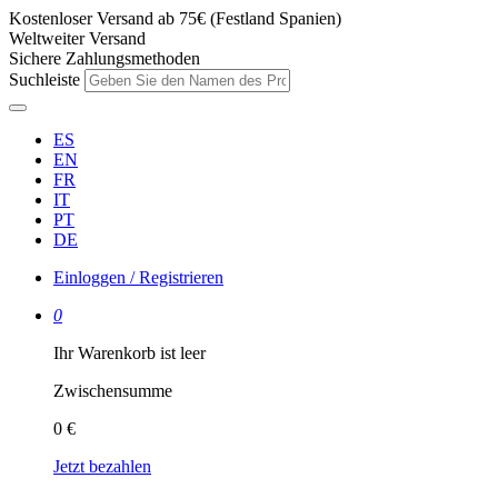
Kostenloser Versand ab 75€ (Festland Spanien)
Weltweiter Versand
Sichere Zahlungsmethoden
Suchleiste
ES
EN
FR
IT
PT
DE
Einloggen / Registrieren
0
Ihr Warenkorb ist leer
Zwischensumme
0 €
Jetzt bezahlen