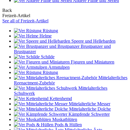
Andere Filme und Serien
Back
Freizeit-Artikel
See all of Freizeit-Artikel
Rüstung
Helme
Speere und Hellebarden
Brustpanzer und
Brustpanzer
Schilde
Figuren und Miniaturen
Armstulpen
Rüstung
Mittelalterliches
Reenactment-Zubehör
Mittelalterliches
Schuhwerk
Kettenhemd
Mittelalterliche Messer
Mittelalterliche Dolche
Kämpfende Schwerter
Muskatblüten
Pods & Hüllen
Mittelalterliche Äxte