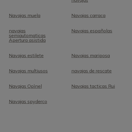
navajas
Navajas muela
Navajas carraca
navajas
Navajas españolas
semiautomaticas
Apertura asistida
Navajas estilete
Navajas mariposa
Navajas multiusos
navajas de rescate
Navajas Opìnel
Navajas tacticas Rui
Navajas spyderco