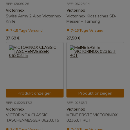
REF: 08060.26
REF: 06223.94
Victorinox
Victorinox
Swiss Army 2 Alox Victorinox
Victorinox Klassisches SD-
Knife
Messer – Tarnung
7-15 Tage Versand
7-15 Tage Versand
37,68 €
27,50 €
Produkt anzeigen
Produkt anzeigen
REF: 0.6223.T5G
REF: 02363.T
Victorinox
Victorinox
VICTORINOX CLASSIC
MEINE ERSTE VICTORINOX
TASCHENMESSER 06203.T5
02363.T ROT
7-15 Tage Versand
7-15 Tage Versand