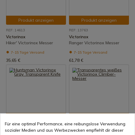
Produkt anzeigen
Produkt anzeigen
REF: 14613
REF: 13763
Victorinox
Victorinox
Hiker' Victorinox Messer
Ranger Victorinox Messer
7-15 Tage Versand
7-15 Tage Versand
35,65 €
61,78 €
Produkt anzeigen
Produkt anzeigen
Für eine optimal Performance, eine reibungslose Verwendung
REF: 13713.T7
REF: 13703.T7
sozialer Medien und aus Werbezwecken empfiehlt dir dieser
Victorinox
Victorinox