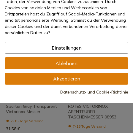
Laden, der Verwendung von Cookies zuzustimmen. Durch
Huntsman Victorinox Gray
Transparentes weißes
Cookies von sozialen Medien und Werbecookies von
Transparent Knife
Victorinox Climber-Messer
Drittparteien hast du Zugriff auf Social-Media-Funktionen und
erhältst personalisierte Werbung. Stimmst du der Verwendung
7-15 Tage Versand
7-15 Tage Versand
dieser Cookies und der damit verbundenen Verarbeitung deiner
49,90 €
43,80 €
persönlichen Daten zu?
Einstellungen
Ablehnen
Akzeptieren
Produkt anzeigen
Produkt anzeigen
Datenschutz- und Cookie-Richtlinie
REF: 13603.T7
REF: 8453
Victorinox
Victorinox
Spartan Gray Transparent
ROTES VICTORINOX
Victorinox Messer
ABENTEURER-
TASCHENMESSER 08953
7-15 Tage Versand
7-15 Tage Versand
31,58 €