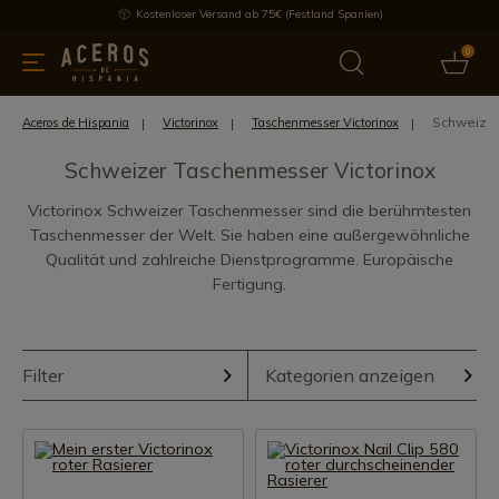
Kostenloser Versand ab 75€ (Festland Spanien)
0
üchenutensilien
Bietet
Aktuelles
Bestseller
Schutzmar
Schweizer
Aceros de Hispania
Victorinox
Taschenmesser Victorinox
Schweizer Taschenmesser Victorinox
Victorinox Schweizer Taschenmesser sind die berühmtesten
Taschenmesser der Welt. Sie haben eine außergewöhnliche
Qualität und zahlreiche Dienstprogramme. Europäische
Fertigung.
Filter
Kategorien anzeigen