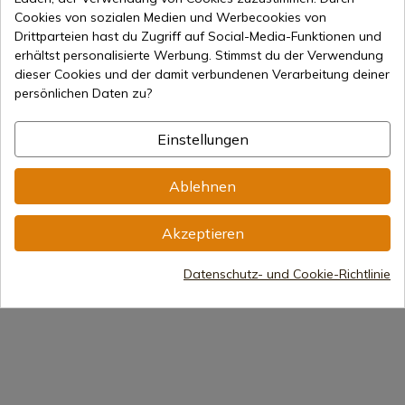
Genghis Khan
La espada de Isabel I La
Cookies von sozialen Medien und Werbecookies von
Católica
Drittparteien hast du Zugriff auf Social-Media-Funktionen und
erhältst personalisierte Werbung. Stimmst du der Verwendung
El mago Merlín
Los Reyes Católicos
dieser Cookies und der damit verbundenen Verarbeitung deiner
persönlichen Daten zu?
Ricardo Corazón de
Robin Hood
León
Einstellungen
Rey Salomon
La espada de Simón
Ablehnen
Bolívar
Akzeptieren
Caballeros Templarios
William Wallace
Datenschutz- und Cookie-Richtlinie
Punal de Roma, Pugio
Romano