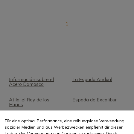
1
Información sobre el
La Espada Anduril
Acero Damasco
Atila, el Rey de los
Espada de Excalibur
Hunos
Espadas Jineta
Falcata Ibérica
Für eine optimal Performance, eine reibungslose Verwendung
sozialer Medien und aus Werbezwecken empfiehlt dir dieser
Laden, der Verwendung von Cookies zuzustimmen. Durch