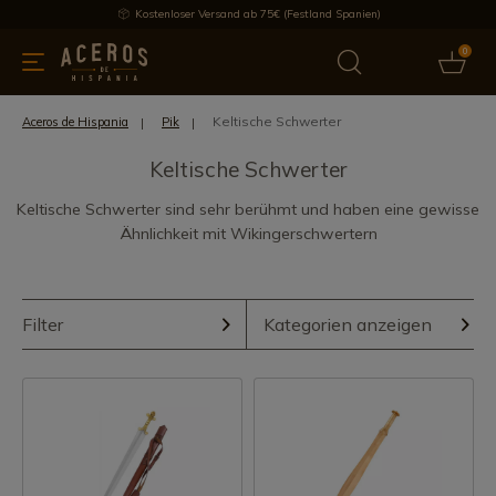
Kostenloser Versand ab 75€ (Festland Spanien)
0
üchenutensilien
Bietet
Aktuelles
Bestseller
Schutzmar
Keltische Schwerter
Aceros de Hispania
Pik
Keltische Schwerter
Keltische Schwerter sind sehr berühmt und haben eine gewisse
Ähnlichkeit mit Wikingerschwertern
Filter
Kategorien anzeigen